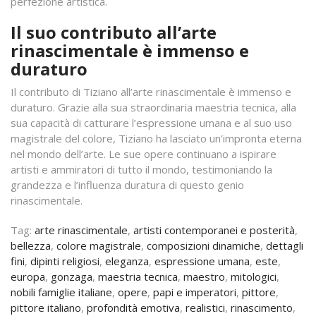
perfezione artistica.
Il suo contributo all’arte
rinascimentale è immenso e
duraturo
Il contributo di Tiziano all’arte rinascimentale è immenso e
duraturo. Grazie alla sua straordinaria maestria tecnica, alla
sua capacità di catturare l’espressione umana e al suo uso
magistrale del colore, Tiziano ha lasciato un’impronta eterna
nel mondo dell’arte. Le sue opere continuano a ispirare
artisti e ammiratori di tutto il mondo, testimoniando la
grandezza e l’influenza duratura di questo genio
rinascimentale.
Tag:
arte rinascimentale
,
artisti contemporanei e posterità
,
bellezza
,
colore magistrale
,
composizioni dinamiche
,
dettagli
fini
,
dipinti religiosi
,
eleganza
,
espressione umana
,
este
,
europa
,
gonzaga
,
maestria tecnica
,
maestro
,
mitologici
,
nobili famiglie italiane
,
opere
,
papi e imperatori
,
pittore
,
pittore italiano
,
profondità emotiva
,
realistici
,
rinascimento
,