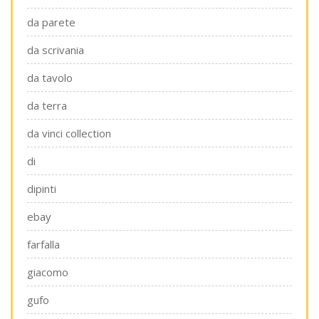
da parete
da scrivania
da tavolo
da terra
da vinci collection
di
dipinti
ebay
farfalla
giacomo
gufo