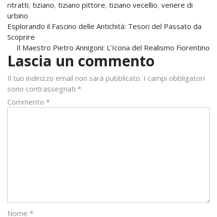
ritratti
,
tiziano
,
tiziano pittore
,
tiziano vecellio
,
venere di
urbino
Navigazione
Esplorando il Fascino delle Antichità: Tesori del Passato da
Scoprire
articoli
Il Maestro Pietro Annigoni: L’Icona del Realismo Fiorentino
Lascia un commento
Il tuo indirizzo email non sarà pubblicato.
I campi obbligatori
sono contrassegnati
*
Commento
*
Nome
*