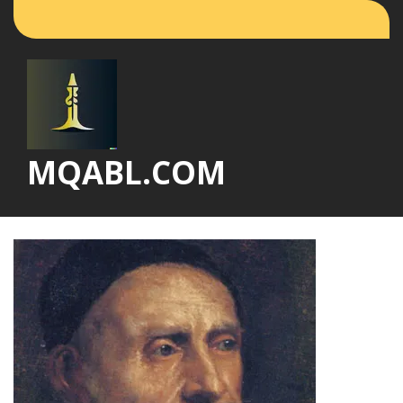
Vai
al
contenuto
MQABL.COM