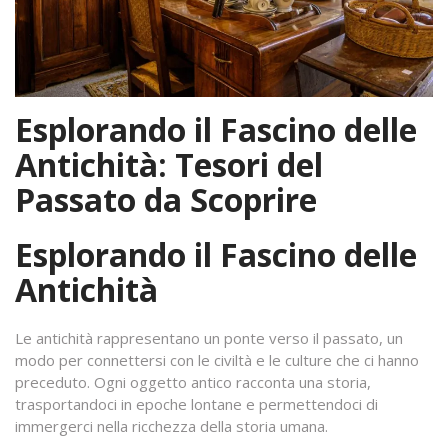
Esplorando il Fascino delle
Antichità: Tesori del
Passato da Scoprire
Esplorando il Fascino delle
Antichità
Le antichità rappresentano un ponte verso il passato, un
modo per connettersi con le civiltà e le culture che ci hanno
preceduto. Ogni oggetto antico racconta una storia,
trasportandoci in epoche lontane e permettendoci di
immergerci nella ricchezza della storia umana.