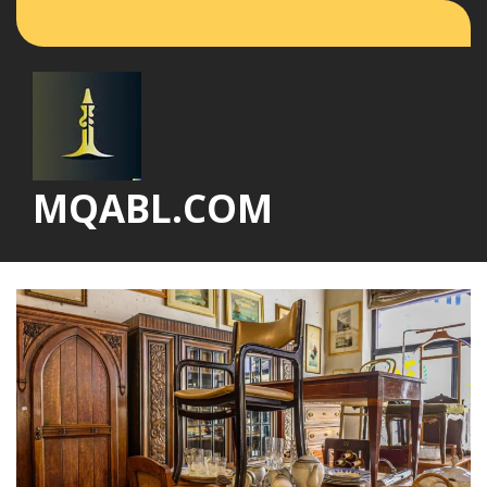
Vai
al
contenuto
MQABL.COM