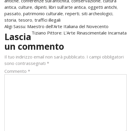
antiche
,
conferenze sull'antichità
,
conservazione
,
cultura
antica
,
culture
,
dipinti
,
libri sull'arte antica
,
oggetti antichi
,
passato
,
patrimonio culturale
,
reperti
,
siti archeologici
,
storia
,
tesoro
,
traffici illegali
Navigazione
Aligi Sassu: Maestro dell’Arte Italiana del Novecento
Tiziano Pittore: L’Arte Rinascimentale Incarnata
Lascia
articoli
un commento
Il tuo indirizzo email non sarà pubblicato.
I campi obbligatori
sono contrassegnati
*
Commento
*