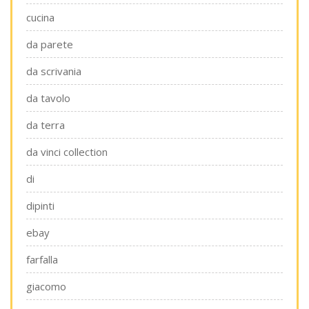
cucina
da parete
da scrivania
da tavolo
da terra
da vinci collection
di
dipinti
ebay
farfalla
giacomo