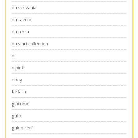
da scrivania
da tavolo
da terra
da vinci collection
di
dipinti
ebay
farfalla
giacomo
gufo
guido reni