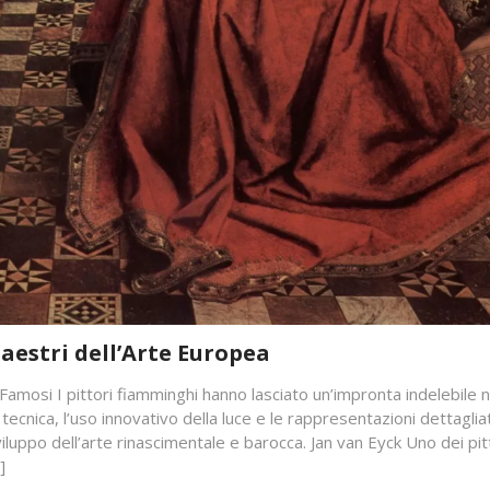
aestri dell’Arte Europea
Famosi I pittori fiamminghi hanno lasciato un’impronta indelebile n
tecnica, l’uso innovativo della luce e le rappresentazioni dettaglia
viluppo dell’arte rinascimentale e barocca. Jan van Eyck Uno dei pit
]