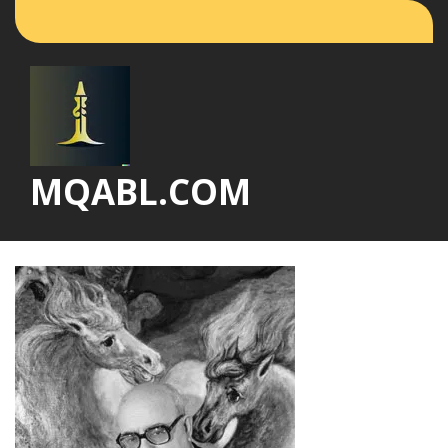
Vai
al
contenuto
MQABL.COM