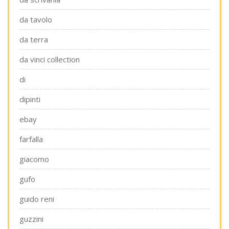
da tavolo
da terra
da vinci collection
di
dipinti
ebay
farfalla
giacomo
gufo
guido reni
guzzini