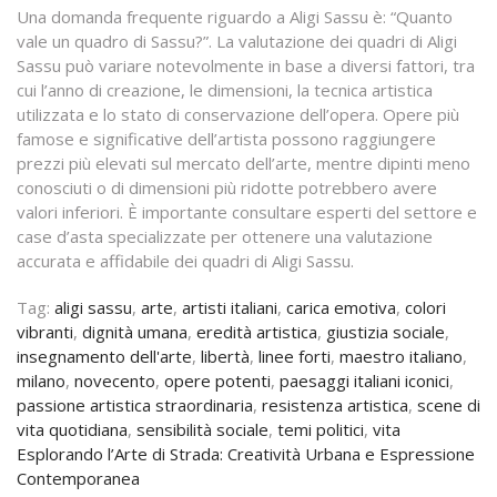
Una domanda frequente riguardo a Aligi Sassu è: “Quanto
vale un quadro di Sassu?”. La valutazione dei quadri di Aligi
Sassu può variare notevolmente in base a diversi fattori, tra
cui l’anno di creazione, le dimensioni, la tecnica artistica
utilizzata e lo stato di conservazione dell’opera. Opere più
famose e significative dell’artista possono raggiungere
prezzi più elevati sul mercato dell’arte, mentre dipinti meno
conosciuti o di dimensioni più ridotte potrebbero avere
valori inferiori. È importante consultare esperti del settore e
case d’asta specializzate per ottenere una valutazione
accurata e affidabile dei quadri di Aligi Sassu.
Tag:
aligi sassu
,
arte
,
artisti italiani
,
carica emotiva
,
colori
vibranti
,
dignità umana
,
eredità artistica
,
giustizia sociale
,
insegnamento dell'arte
,
libertà
,
linee forti
,
maestro italiano
,
milano
,
novecento
,
opere potenti
,
paesaggi italiani iconici
,
passione artistica straordinaria
,
resistenza artistica
,
scene di
vita quotidiana
,
sensibilità sociale
,
temi politici
,
vita
Navigazione
Esplorando l’Arte di Strada: Creatività Urbana e Espressione
Contemporanea
articoli