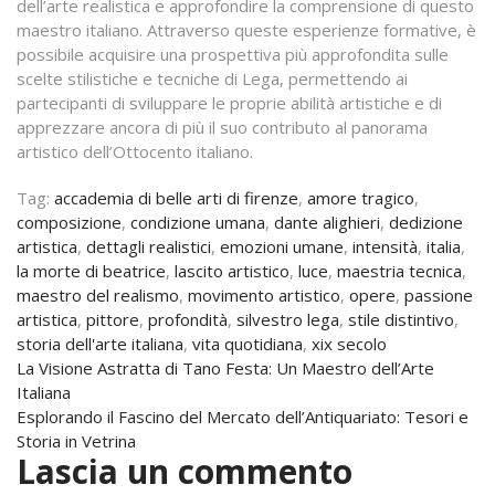
dell’arte realistica e approfondire la comprensione di questo
maestro italiano. Attraverso queste esperienze formative, è
possibile acquisire una prospettiva più approfondita sulle
scelte stilistiche e tecniche di Lega, permettendo ai
partecipanti di sviluppare le proprie abilità artistiche e di
apprezzare ancora di più il suo contributo al panorama
artistico dell’Ottocento italiano.
Tag:
accademia di belle arti di firenze
,
amore tragico
,
composizione
,
condizione umana
,
dante alighieri
,
dedizione
artistica
,
dettagli realistici
,
emozioni umane
,
intensità
,
italia
,
la morte di beatrice
,
lascito artistico
,
luce
,
maestria tecnica
,
maestro del realismo
,
movimento artistico
,
opere
,
passione
artistica
,
pittore
,
profondità
,
silvestro lega
,
stile distintivo
,
storia dell'arte italiana
,
vita quotidiana
,
xix secolo
Navigazione
La Visione Astratta di Tano Festa: Un Maestro dell’Arte
Italiana
articoli
Esplorando il Fascino del Mercato dell’Antiquariato: Tesori e
Storia in Vetrina
Lascia un commento