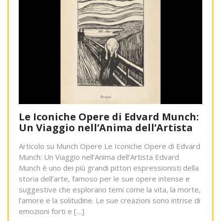
Le Iconiche Opere di Edvard Munch:
Un Viaggio nell’Anima dell’Artista
Articolo su Munch Opere Le Iconiche Opere di Edvard
Munch: Un Viaggio nell’Anima dell’Artista Edvard
Munch è uno dei più grandi pittori espressionisti della
storia dell’arte, famoso per le sue opere intense e
suggestive che esplorano temi come la vita, la morte,
l’amore e la solitudine. Le sue creazioni sono intrise di
emozioni forti e […]