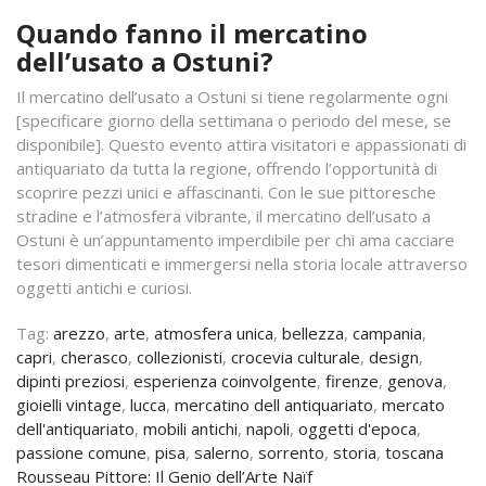
Quando fanno il mercatino
dell’usato a Ostuni?
Il mercatino dell’usato a Ostuni si tiene regolarmente ogni
[specificare giorno della settimana o periodo del mese, se
disponibile]. Questo evento attira visitatori e appassionati di
antiquariato da tutta la regione, offrendo l’opportunità di
scoprire pezzi unici e affascinanti. Con le sue pittoresche
stradine e l’atmosfera vibrante, il mercatino dell’usato a
Ostuni è un’appuntamento imperdibile per chi ama cacciare
tesori dimenticati e immergersi nella storia locale attraverso
oggetti antichi e curiosi.
Tag:
arezzo
,
arte
,
atmosfera unica
,
bellezza
,
campania
,
capri
,
cherasco
,
collezionisti
,
crocevia culturale
,
design
,
dipinti preziosi
,
esperienza coinvolgente
,
firenze
,
genova
,
gioielli vintage
,
lucca
,
mercatino dell antiquariato
,
mercato
dell'antiquariato
,
mobili antichi
,
napoli
,
oggetti d'epoca
,
passione comune
,
pisa
,
salerno
,
sorrento
,
storia
,
toscana
Navigazione
Rousseau Pittore: Il Genio dell’Arte Naïf