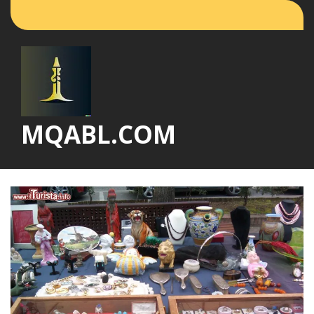
Vai
al
contenuto
MQABL.COM