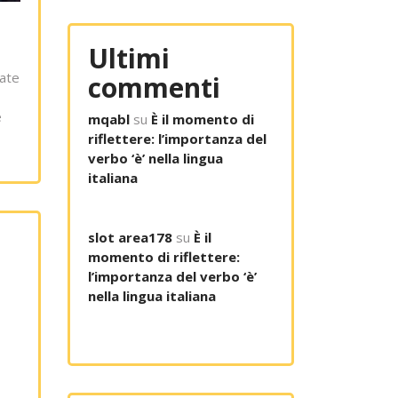
Ultimi
late
commenti
e
mqabl
su
È il momento di
riflettere: l’importanza del
verbo ‘è’ nella lingua
italiana
slot area178
su
È il
momento di riflettere:
l’importanza del verbo ‘è’
nella lingua italiana