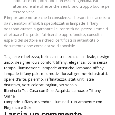
indicatore che potrebbe non essere genuina. Fai
attenzione alle offerte che sembrano troppo buone per
essere vere.
È importante notare che la consulenza di esperti o l’acquisto
da rivenditori affidabili specializzati in lampade Tiffany
possono aiutarti a garantire l’autenticità del pezzo. Prima di
effettuare l’acquisto, fai ricerche approfondite, consulta
esperti del settore e richiedi certificati di autenticità o
documentazione correlata se disponibile.
Tag:
arte e bellezza
,
bellezza intrinseca
,
casa ideale
,
design
unico
,
designer louis comfort tiffany
,
eleganza
,
icona senza
tempo
,
illuminazione
,
lampade artistiche
,
lampade tiffany
,
lampade tiffany palermo
,
motivi floreali geometrici astratti
,
opere d'arte
,
palermo
,
raffinatezza
,
stati uniti
,
stile
distintivo
,
vetri colorati tagliati
,
xix secolo
Navigazione
Illumina la Tua Casa con Stile: Acquista Lampade Tiffany
Online
articoli
Lampade Tiffany in Vendita: Illumina il Tuo Ambiente con
Eleganza e Stile
Lascia un commento