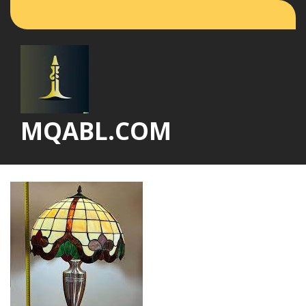
Vai
al
contenuto
MQABL.COM