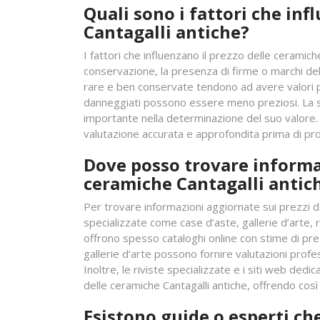
Quali sono i fattori che inf
Cantagalli antiche?
I fattori che influenzano il prezzo delle ceramiche
conservazione, la presenza di firme o marchi dell
rare e ben conservate tendono ad avere valori p
danneggiati possono essere meno preziosi. La s
importante nella determinazione del suo valore. 
valutazione accurata e approfondita prima di proc
Dove posso trovare informaz
ceramiche Cantagalli antic
Per trovare informazioni aggiornate sui prezzi de
specializzate come case d’aste, gallerie d’arte, r
offrono spesso cataloghi online con stime di pre
gallerie d’arte possono fornire valutazioni profess
Inoltre, le riviste specializzate e i siti web dedi
delle ceramiche Cantagalli antiche, offrendo cos
Esistono guide o esperti ch