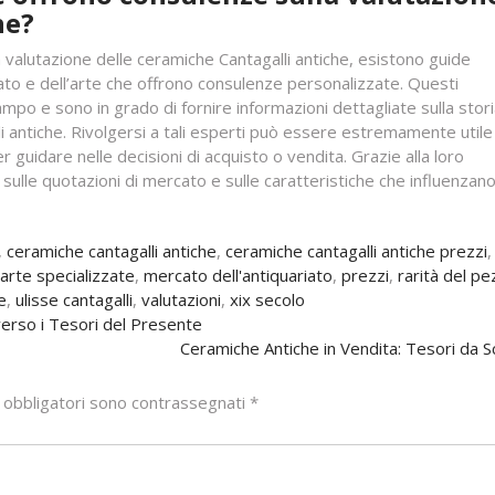
he?
 valutazione delle ceramiche Cantagalli antiche, esistono guide
iato e dell’arte che offrono consulenze personalizzate. Questi
po e sono in grado di fornire informazioni dettagliate sulla storia
li antiche. Rivolgersi a tali esperti può essere estremamente utile
 guidare nelle decisioni di acquisto o vendita. Grazie alla loro
lle quotazioni di mercato e sulle caratteristiche che influenzano 
,
ceramiche cantagalli antiche
,
ceramiche cantagalli antiche prezzi
,
'arte specializzate
,
mercato dell'antiquariato
,
prezzi
,
rarità del p
e
,
ulisse cantagalli
,
valutazioni
,
xix secolo
verso i Tesori del Presente
Ceramiche Antiche in Vendita: Tesori da S
 obbligatori sono contrassegnati
*