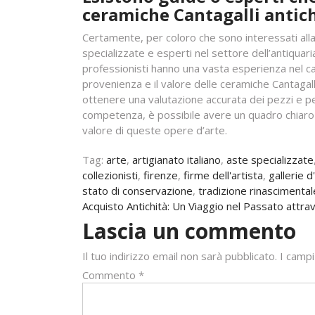
ceramiche Cantagalli antic
Certamente, per coloro che sono interessati alla
specializzate e esperti nel settore dell’antiquar
professionisti hanno una vasta esperienza nel cam
provenienza e il valore delle ceramiche Cantagal
ottenere una valutazione accurata dei pezzi e per
competenza, è possibile avere un quadro chiaro su
valore di queste opere d’arte.
Tag:
arte
,
artigianato italiano
,
aste specializzate
collezionisti
,
firenze
,
firme dell'artista
,
gallerie d
stato di conservazione
,
tradizione rinascimental
Navigazione
Acquisto Antichità: Un Viaggio nel Passato attra
Lascia un commento
articoli
Il tuo indirizzo email non sarà pubblicato.
I campi
Commento
*