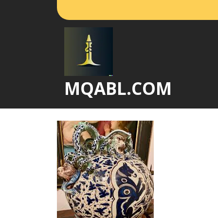
Vai
al
contenuto
MQABL.COM