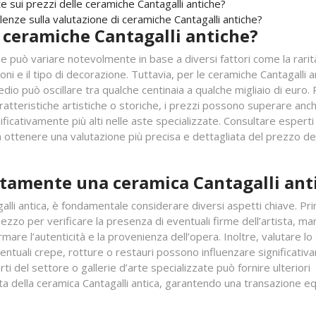
 sui prezzi delle ceramiche Cantagalli antiche?
enze sulla valutazione di ceramiche Cantagalli antiche?
e ceramiche Cantagalli antiche?
e può variare notevolmente in base a diversi fattori come la rarit
ni e il tipo di decorazione. Tuttavia, per le ceramiche Cantagalli a
medio può oscillare tra qualche centinaia a qualche migliaio di euro.
caratteristiche artistiche o storiche, i prezzi possono superare anc
ificativamente più alti nelle aste specializzate. Consultare esperti
 a ottenere una valutazione più precisa e dettagliata del prezzo de
tamente una ceramica Cantagalli ant
li antica, è fondamentale considerare diversi aspetti chiave. Pri
zzo per verificare la presenza di eventuali firme dell’artista, mar
mare l’autenticità e la provenienza dell’opera. Inoltre, valutare lo
entuali crepe, rotture o restauri possono influenzare significati
ti del settore o gallerie d’arte specializzate può fornire ulteriori
ta della ceramica Cantagalli antica, garantendo una transazione e