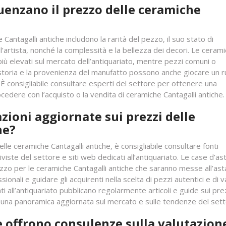
luenzano il prezzo delle ceramiche
 Cantagalli antiche includono la rarità del pezzo, il suo stato di
’artista, nonché la complessità e la bellezza dei decori. Le cerami
iù elevati sul mercato dell’antiquariato, mentre pezzi comuni o
toria e la provenienza del manufatto possono anche giocare un r
È consigliabile consultare esperti del settore per ottenere una
edere con l’acquisto o la vendita di ceramiche Cantagalli antiche.
ioni aggiornate sui prezzi delle
he?
lle ceramiche Cantagalli antiche, è consigliabile consultare fonti
iviste del settore e siti web dedicati all’antiquariato. Le case d’as
zzo per le ceramiche Cantagalli antiche che saranno messe all’ast
ionali e guidare gli acquirenti nella scelta di pezzi autentici e di v
cati all’antiquariato pubblicano regolarmente articoli e guide sui pre
ì una panoramica aggiornata sul mercato e sulle tendenze del sett
e offrono consulenze sulla valutazion