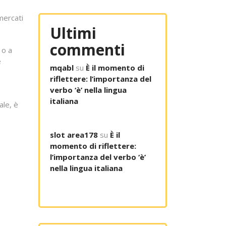
mercati
Ultimi
commenti
 o a
e
mqabl
su
È il momento di
riflettere: l’importanza del
verbo ‘è’ nella lingua
italiana
ale, è
slot area178
su
È il
momento di riflettere:
l’importanza del verbo ‘è’
nella lingua italiana