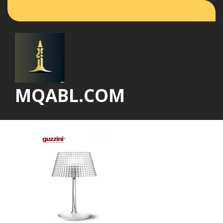
Vai
al
contenuto
MQABL.COM