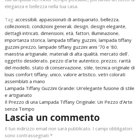
eleganza e bellezza nella tua casa.
Tag:
accessibili
,
appassionati di antiquariato
,
bellezza
,
collezionisti
,
condizioni generali
,
design
,
design elegante
,
dettagli intricati
,
dimensioni
,
età
,
fattori
,
illuminazione
,
importanza storica
,
lampada tiffany guzzini
,
lampada tiffany
guzzini prezzo
,
lampade tiffany guzzini anni '70 e '80
,
maestria artigianale
,
materiali di alta qualità
,
mercato dell'
,
oggetto desiderato
,
pezzo d'arte autentico
,
prezzo
,
rarità
del modello
,
stato di conservazione
,
stile
,
tecnica originale di
louis comfort tiffany
,
unico
,
valore artistico
,
vetri colorati
assemblati a mano
Navigazione
Lampada Tiffany Guzzini Grande: Un’elegante fusione di stile
e artigianato
articoli
Il Prezzo di una Lampada Tiffany Originale: Un Pezzo d’Arte
senza Tempo
Lascia un commento
Il tuo indirizzo email non sarà pubblicato.
I campi obbligatori
sono contrassegnati
*