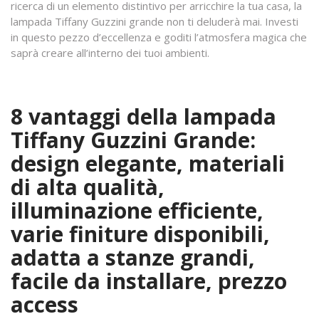
ricerca di un elemento distintivo per arricchire la tua casa, la
lampada Tiffany Guzzini grande non ti deluderà mai. Investi
in questo pezzo d’eccellenza e goditi l’atmosfera magica che
saprà creare all’interno dei tuoi ambienti.
8 vantaggi della lampada
Tiffany Guzzini Grande:
design elegante, materiali
di alta qualità,
illuminazione efficiente,
varie finiture disponibili,
adatta a stanze grandi,
facile da installare, prezzo
access