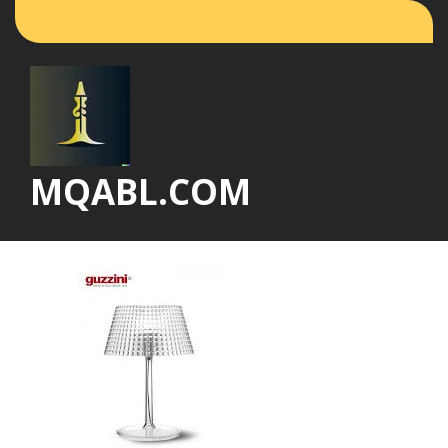
Vai
al
contenuto
MQABL.COM