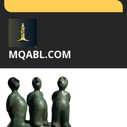
Vai
al
contenuto
MQABL.COM