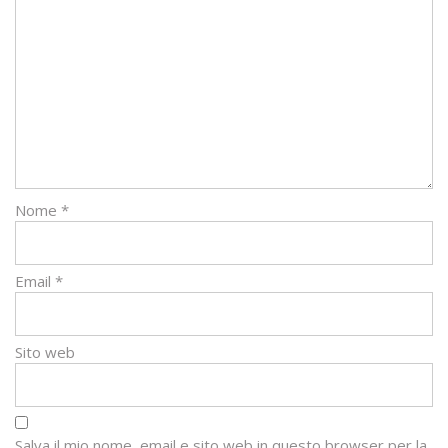
Nome
*
Email
*
Sito web
Salva il mio nome, email e sito web in questo browser per la