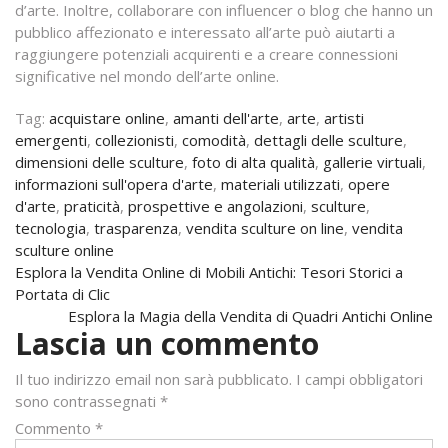
d’arte. Inoltre, collaborare con influencer o blog che hanno un
pubblico affezionato e interessato all’arte può aiutarti a
raggiungere potenziali acquirenti e a creare connessioni
significative nel mondo dell’arte online.
Tag:
acquistare online
,
amanti dell'arte
,
arte
,
artisti
emergenti
,
collezionisti
,
comodità
,
dettagli delle sculture
,
dimensioni delle sculture
,
foto di alta qualità
,
gallerie virtuali
,
informazioni sull'opera d'arte
,
materiali utilizzati
,
opere
d'arte
,
praticità
,
prospettive e angolazioni
,
sculture
,
tecnologia
,
trasparenza
,
vendita sculture on line
,
vendita
sculture online
Navigazione
Esplora la Vendita Online di Mobili Antichi: Tesori Storici a
Portata di Clic
articoli
Esplora la Magia della Vendita di Quadri Antichi Online
Lascia un commento
Il tuo indirizzo email non sarà pubblicato.
I campi obbligatori
sono contrassegnati
*
Commento
*