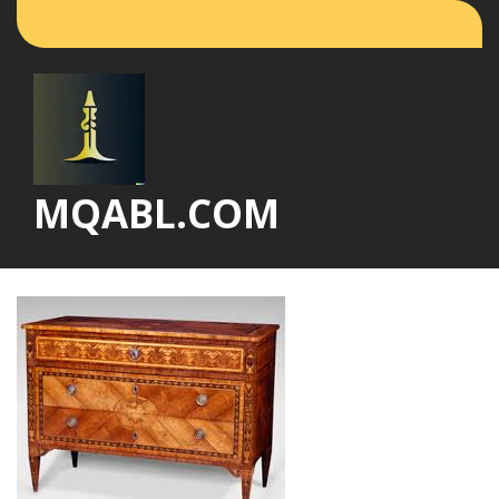
Vai
al
contenuto
MQABL.COM