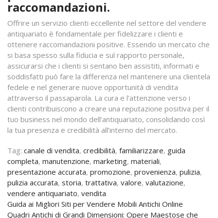
raccomandazioni.
Offrire un servizio clienti eccellente nel settore del vendere
antiquariato è fondamentale per fidelizzare i clienti e
ottenere raccomandazioni positive. Essendo un mercato che
si basa spesso sulla fiducia e sul rapporto personale,
assicurarsi che i clienti si sentano ben assistiti, informati e
soddisfatti può fare la differenza nel mantenere una clientela
fedele e nel generare nuove opportunità di vendita
attraverso il passaparola. La cura e l’attenzione verso i
clienti contribuiscono a creare una reputazione positiva per il
tuo business nel mondo dell’antiquariato, consolidando così
la tua presenza e credibilità all’interno del mercato.
Tag:
canale di vendita
,
credibilità
,
familiarizzare
,
guida
completa
,
manutenzione
,
marketing
,
materiali
,
presentazione accurata
,
promozione
,
provenienza
,
pulizia
,
pulizia accurata
,
storia
,
trattativa
,
valore
,
valutazione
,
vendere antiquariato
,
vendita
Navigazione
Guida ai Migliori Siti per Vendere Mobili Antichi Online
Quadri Antichi di Grandi Dimensioni: Opere Maestose che