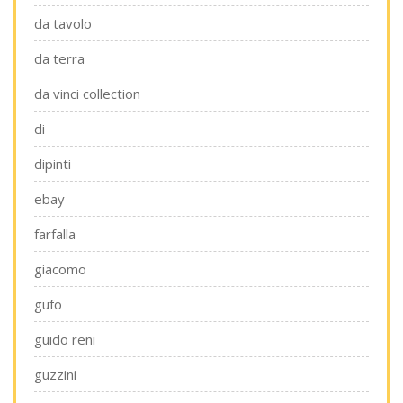
da tavolo
da terra
da vinci collection
di
dipinti
ebay
farfalla
giacomo
gufo
guido reni
guzzini