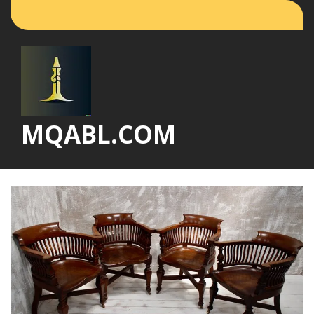
Vai
al
contenuto
MQABL.COM