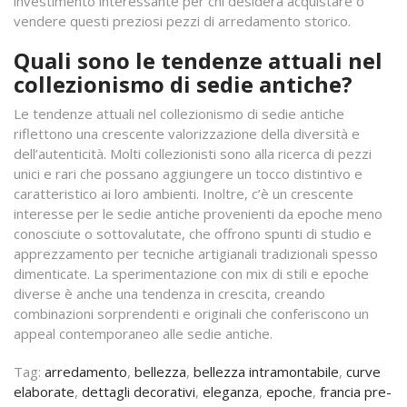
investimento interessante per chi desidera acquistare o
vendere questi preziosi pezzi di arredamento storico.
Quali sono le tendenze attuali nel
collezionismo di sedie antiche?
Le tendenze attuali nel collezionismo di sedie antiche
riflettono una crescente valorizzazione della diversità e
dell’autenticità. Molti collezionisti sono alla ricerca di pezzi
unici e rari che possano aggiungere un tocco distintivo e
caratteristico ai loro ambienti. Inoltre, c’è un crescente
interesse per le sedie antiche provenienti da epoche meno
conosciute o sottovalutate, che offrono spunti di studio e
apprezzamento per tecniche artigianali tradizionali spesso
dimenticate. La sperimentazione con mix di stili e epoche
diverse è anche una tendenza in crescita, creando
combinazioni sorprendenti e originali che conferiscono un
appeal contemporaneo alle sedie antiche.
Tag:
arredamento
,
bellezza
,
bellezza intramontabile
,
curve
elaborate
,
dettagli decorativi
,
eleganza
,
epoche
,
francia pre-