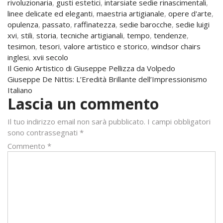
rivoluzionaria
,
gusti estetici
,
intarsiate sedie rinascimentali
,
linee delicate ed eleganti
,
maestria artigianale
,
opere d'arte
,
opulenza
,
passato
,
raffinatezza
,
sedie barocche
,
sedie luigi
xvi
,
stili
,
storia
,
tecniche artigianali
,
tempo
,
tendenze
,
tesimon
,
tesori
,
valore artistico e storico
,
windsor chairs
inglesi
,
xvii secolo
Navigazione
Il Genio Artistico di Giuseppe Pellizza da Volpedo
Giuseppe De Nittis: L’Eredità Brillante dell’Impressionismo
articoli
Italiano
Lascia un commento
Il tuo indirizzo email non sarà pubblicato.
I campi obbligatori
sono contrassegnati
*
Commento
*