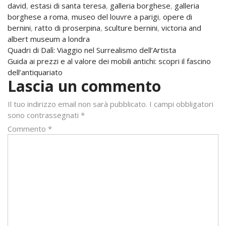
david
,
estasi di santa teresa
,
galleria borghese
,
galleria
borghese a roma
,
museo del louvre a parigi
,
opere di
bernini
,
ratto di proserpina
,
sculture bernini
,
victoria and
albert museum a londra
Navigazione
Quadri di Dalì: Viaggio nel Surrealismo dell’Artista
Guida ai prezzi e al valore dei mobili antichi: scopri il fascino
articoli
dell’antiquariato
Lascia un commento
Il tuo indirizzo email non sarà pubblicato.
I campi obbligatori
sono contrassegnati
*
Commento
*