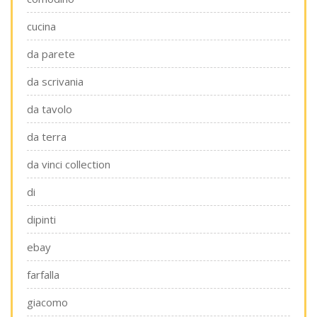
cucina
da parete
da scrivania
da tavolo
da terra
da vinci collection
di
dipinti
ebay
farfalla
giacomo