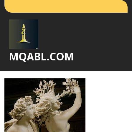
Vai
al
contenuto
MQABL.COM