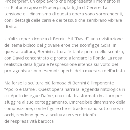
Proserpina”, un capolavoro che rappresenta il momento in
cui Plutone rapisce Proserpina, la figlia di Cerere. La
tensione e il dinamismo di questa opera sono sorprendenti,
con i dettagli delle carni e dei tessuti che sembrano vibrare
di vita.
Un’altra opera iconica di Bernini è il “David”, una rivisitazione
del tema biblico del giovane eroe che sconfigge Golia. In
questa scultura, Bernini cattura l’istante prima dello scontro,
con David concentrato e pronto a lanciare la fionda. La resa
realistica della figura e l’espressione intensa sul volto del
protagonista sono esempi superbi della maestria dell’artista.
Ma forse la scultura più famosa di Bernini è l’imponente
“Apollo e Dafne”. Quest’opera narra la leggenda mitologica in
cui Apollo insegue Dafne, una ninfa trasformata in alloro per
sfuggire al suo corteggiamento. L’incredibile dinamismo della
composizione, con le figure che si trasformano sotto i nostri
occhi, rendono questa scultura un vero trionfo
dell’espressività barocca.