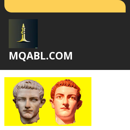
Vai
al
contenuto
MQABL.COM