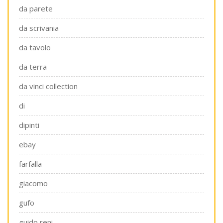
da parete
da scrivania
da tavolo
da terra
da vinci collection
di
dipinti
ebay
farfalla
giacomo
gufo
guido reni