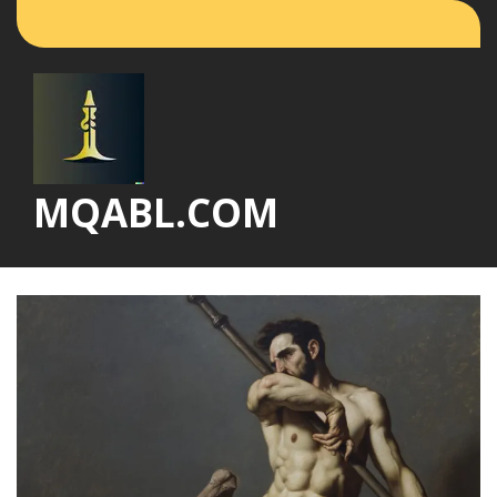
Vai
al
contenuto
MQABL.COM