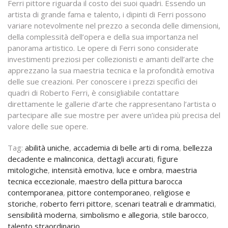
Ferri pittore riguarda il costo dei suoi quadri. Essendo un
artista di grande fama e talento, i dipinti di Ferri possono
variare notevolmente nel prezzo a seconda delle dimensioni,
della complessità dell’opera e della sua importanza nel
panorama artistico. Le opere di Ferri sono considerate
investimenti preziosi per collezionisti e amanti dell’arte che
apprezzano la sua maestria tecnica e la profondità emotiva
delle sue creazioni. Per conoscere i prezzi specifici dei
quadri di Roberto Ferri, è consigliabile contattare
direttamente le gallerie d’arte che rappresentano l’artista o
partecipare alle sue mostre per avere un’idea più precisa del
valore delle sue opere.
Tag:
abilità uniche
,
accademia di belle arti di roma
,
bellezza
decadente e malinconica
,
dettagli accurati
,
figure
mitologiche
,
intensità emotiva
,
luce e ombra
,
maestria
tecnica eccezionale
,
maestro della pittura barocca
contemporanea
,
pittore contemporaneo
,
religiose e
storiche
,
roberto ferri pittore
,
scenari teatrali e drammatici
,
sensibilità moderna
,
simbolismo e allegoria
,
stile barocco
,
talento straordinario