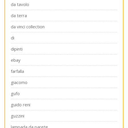
da tavolo
da terra
da vinci collection
di
dipinti
ebay
farfalla
giacomo
gufo
guido reni
guzzini
lampada da parete