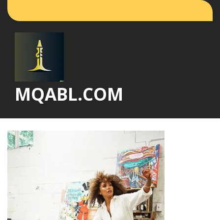
Vai
al
contenuto
MQABL.COM