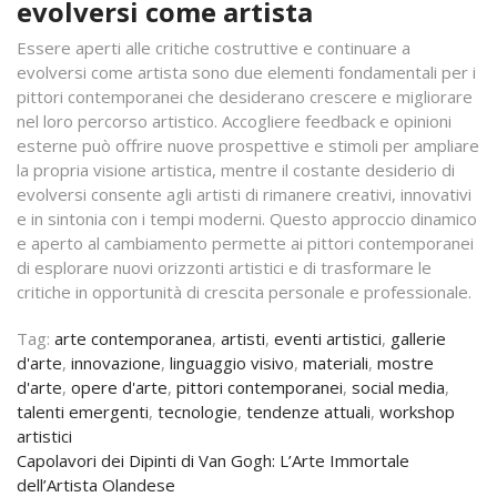
evolversi come artista
Essere aperti alle critiche costruttive e continuare a
evolversi come artista sono due elementi fondamentali per i
pittori contemporanei che desiderano crescere e migliorare
nel loro percorso artistico. Accogliere feedback e opinioni
esterne può offrire nuove prospettive e stimoli per ampliare
la propria visione artistica, mentre il costante desiderio di
evolversi consente agli artisti di rimanere creativi, innovativi
e in sintonia con i tempi moderni. Questo approccio dinamico
e aperto al cambiamento permette ai pittori contemporanei
di esplorare nuovi orizzonti artistici e di trasformare le
critiche in opportunità di crescita personale e professionale.
Tag:
arte contemporanea
,
artisti
,
eventi artistici
,
gallerie
d'arte
,
innovazione
,
linguaggio visivo
,
materiali
,
mostre
d'arte
,
opere d'arte
,
pittori contemporanei
,
social media
,
talenti emergenti
,
tecnologie
,
tendenze attuali
,
workshop
artistici
Navigazione
Capolavori dei Dipinti di Van Gogh: L’Arte Immortale
dell’Artista Olandese