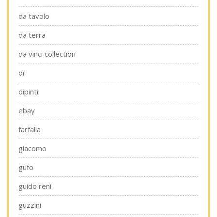
da tavolo
da terra
da vinci collection
di
dipinti
ebay
farfalla
giacomo
gufo
guido reni
guzzini