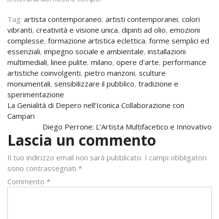
Tag:
artista contemporaneo
,
artisti contemporanei
,
colori
vibranti
,
creatività e visione unica
,
dipinti ad olio
,
emozioni
complesse
,
formazione artistica eclettica
,
forme semplici ed
essenziali
,
impegno sociale e ambientale
,
installazioni
multimediali
,
linee pulite
,
milano
,
opere d'arte
,
performance
artistiche coinvolgenti
,
pietro manzoni
,
sculture
monumentali
,
sensibilizzare il pubblico
,
tradizione e
sperimentazione
Navigazione
La Genialità di Depero nell’Iconica Collaborazione con
Campari
articoli
Diego Perrone: L’Artista Multifacetico e Innovativo
Lascia un commento
Il tuo indirizzo email non sarà pubblicato.
I campi obbligatori
sono contrassegnati
*
Commento
*