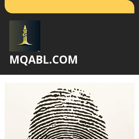
Vai
al
contenuto
MQABL.COM