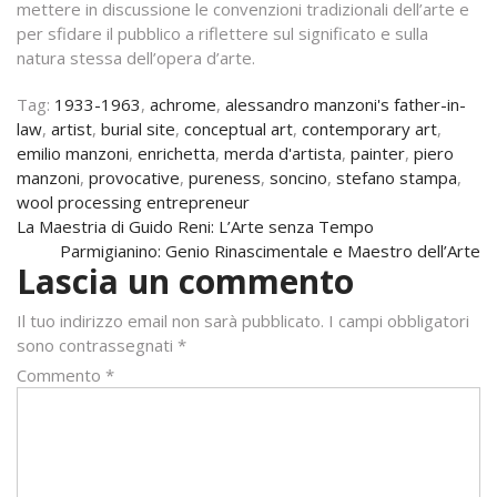
mettere in discussione le convenzioni tradizionali dell’arte e
per sfidare il pubblico a riflettere sul significato e sulla
natura stessa dell’opera d’arte.
Tag:
1933-1963
,
achrome
,
alessandro manzoni's father-in-
law
,
artist
,
burial site
,
conceptual art
,
contemporary art
,
emilio manzoni
,
enrichetta
,
merda d'artista
,
painter
,
piero
manzoni
,
provocative
,
pureness
,
soncino
,
stefano stampa
,
wool processing entrepreneur
Navigazione
La Maestria di Guido Reni: L’Arte senza Tempo
Parmigianino: Genio Rinascimentale e Maestro dell’Arte
articoli
Lascia un commento
Il tuo indirizzo email non sarà pubblicato.
I campi obbligatori
sono contrassegnati
*
Commento
*