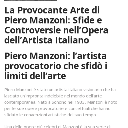
La Provocante Arte di
Piero Manzoni: Sfide e
Controversie nell’Opera
dell’Artista Italiano
Piero Manzoni: l’artista
provocatorio che sfidò i
limiti dell’arte
Piero Manzoni è stato un artista italiano visionario che ha
lasciato un’impronta indelebile nel mondo dell’arte
contemporanea. Nato a Soncino nel 1933, Manzoni è noto
per le sue opere provocatorie e concettuali che hanno
sfidato le convenzioni artistiche del suo tempo.
Una delle opere più celebri di Manzoni è la sua serie di