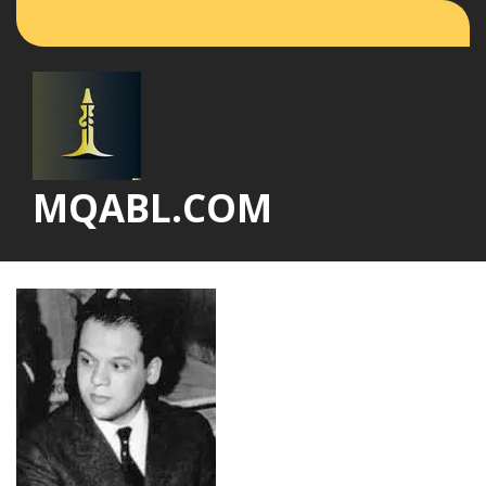
Vai
al
contenuto
MQABL.COM