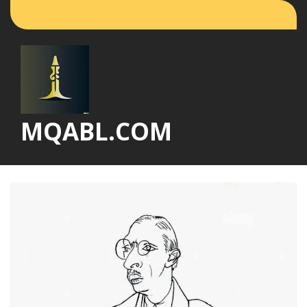
Vai
al
contenuto
MQABL.COM