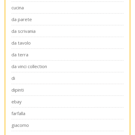
cucina
da parete
da scrivania
da tavolo
da terra
da vinci collection
di
dipinti
ebay
farfalla
giacomo