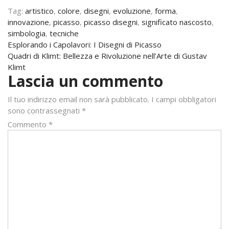
Tag:
artistico
,
colore
,
disegni
,
evoluzione
,
forma
,
innovazione
,
picasso
,
picasso disegni
,
significato nascosto
,
simbologia
,
tecniche
Navigazione
Esplorando i Capolavori: I Disegni di Picasso
Quadri di Klimt: Bellezza e Rivoluzione nell’Arte di Gustav
articoli
Klimt
Lascia un commento
Il tuo indirizzo email non sarà pubblicato.
I campi obbligatori
sono contrassegnati
*
Commento
*