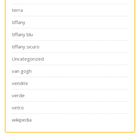
terra
tiffany
tiffany blu
tiffany sicuro
Uncategorized
van gogh
vendite
verde
vetro
wikipedia