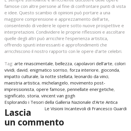
famose con altre persone al fine di confrontare punti di vista
e idee. Questo scambio di opinioni può portare a una
maggiore comprensione e apprezzamento dell’arte,
consentendo di vedere le opere sotto nuove prospettive e
interpretazioni. Condividere le proprie riflessioni e ascoltare
quelle degli altri può arricchire l’esperienza artistica,
offrendo spunti interessanti e approfondimenti che
arricchiscono il nostro rapporto con le opere d’arte celebri.
Tag:
arte rinascimentale
,
bellezza
,
capolavori dell'arte
,
colori
vividi
,
david
,
enigmatico sorriso
,
forza interiore
,
gioconda
,
impatto culturale
,
la notte stellata
,
leonardo da vinci
,
maestria artistica
,
michelangelo
,
movimento post-
impressionista
,
opere famose
,
pennellate energetiche
,
significato
,
storia
,
vincent van gogh
Navigazione
Esplorando i Tesori della Galleria Nazionale d’Arte Antica
Le Visioni Incantevoli di Francesco Guardi
Lascia
articoli
un commento