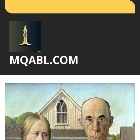
Vai
al
contenuto
MQABL.COM