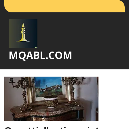
Vai
al
contenuto
MQABL.COM