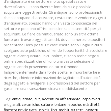
d’antiquariato è un settore molto specializzato e
diversificato. Ci sono diverse fonti da cui è possibile
acquistare oggetti antichi. Gli antiquari sono professionisti
che si occupano di acquistare, restaurare e vendere oggetti
d’antiquariato. Spesso hanno una vasta conoscenza del
settore e possono offrire consulenza e autenticità per gli
acquirenti. Le fiere dell’antiquariato sono un’altra ottima
fonte per trovare oggetti antichi, dove numerosi espositori
presentano i loro pezzi. Le case d’asta sono luoghi in cui si
svolgono aste pubbliche, offrendo l’opportunità di acquistare
oggetti d’antiquariato unici. Inoltre, ci sono anche negozi
online specializzati che offrono una vasta selezione di
oggetti antichi provenienti da tutto il mondo.
Indipendentemente dalla fonte scelta, è importante fare
ricerche, chiedere informazioni dettagliate sull’autenticità
degli oggetti e rivolgersi a professionisti del settore per
garantire una transazione sicura e soddisfacente.
Tag:
antiquariato
,
aut
,
avventura affascinante
,
capolavori
artigianali
,
ceramiche
,
culture lontane
,
epoche
,
età di età
,
finestra privilegiata
,
gioielli
,
libri
,
mobili
,
oggetti
,
oggetti