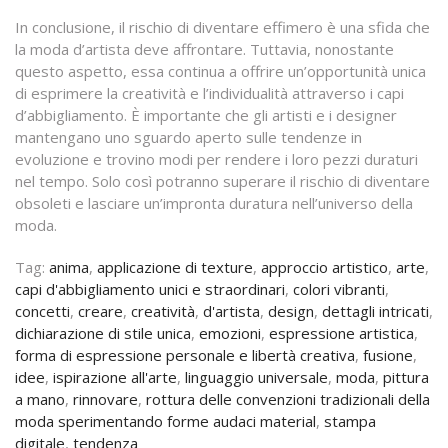
In conclusione, il rischio di diventare effimero è una sfida che
la moda d’artista deve affrontare. Tuttavia, nonostante
questo aspetto, essa continua a offrire un’opportunità unica
di esprimere la creatività e l’individualità attraverso i capi
d’abbigliamento. È importante che gli artisti e i designer
mantengano uno sguardo aperto sulle tendenze in
evoluzione e trovino modi per rendere i loro pezzi duraturi
nel tempo. Solo così potranno superare il rischio di diventare
obsoleti e lasciare un’impronta duratura nell’universo della
moda.
Tag:
anima
,
applicazione di texture
,
approccio artistico
,
arte
,
capi d'abbigliamento unici e straordinari
,
colori vibranti
,
concetti
,
creare
,
creatività
,
d'artista
,
design
,
dettagli intricati
,
dichiarazione di stile unica
,
emozioni
,
espressione artistica
,
forma di espressione personale e libertà creativa
,
fusione
,
idee
,
ispirazione all'arte
,
linguaggio universale
,
moda
,
pittura
a mano
,
rinnovare
,
rottura delle convenzioni tradizionali della
moda sperimentando forme audaci material
,
stampa
digitale
,
tendenza