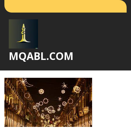
Vai
al
contenuto
MQABL.COM