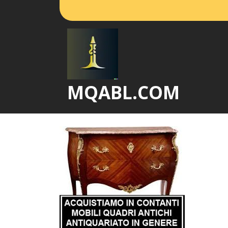
Vai
al
contenuto
MQABL.COM