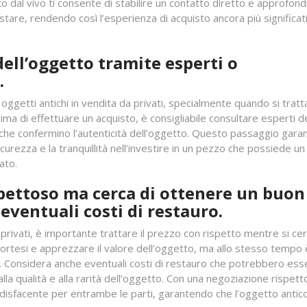
o dal vivo ti consente di stabilire un contatto diretto e approfondi
stare, rendendo così l’esperienza di acquisto ancora più significat
dell’oggetto tramite esperti o
.
oggetti antichi in vendita da privati, specialmente quando si tratt
Prima di effettuare un acquisto, è consigliabile consultare esperti d
i che confermino l’autenticità dell’oggetto. Questo passaggio gara
icurezza e la tranquillità nell’investire in un pezzo che possiede un
ato.
spettoso ma cerca di ottenere un buon
eventuali costi di restauro.
 privati, è importante trattare il prezzo con rispetto mentre si cer
cortesi e apprezzare il valore dell’oggetto, ma allo stesso tempo 
. Considera anche eventuali costi di restauro che potrebbero ess
lla qualità e alla rarità dell’oggetto. Con una negoziazione rispett
disfacente per entrambe le parti, garantendo che l’oggetto antic