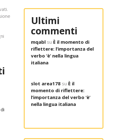
ati.
sione
Ultimi
commenti
gni
mqabl
su
È il momento di
riflettere: l’importanza del
verbo ‘è’ nella lingua
italiana
ti
slot area178
su
È il
momento di riflettere:
l’importanza del verbo ‘è’
nella lingua italiana
 di