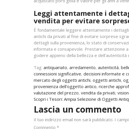
acquistato porti gioia e valore per gli anni a veni
Leggi attentamente i dettagl
vendita per evitare sorpres
È fondamentale leggere attentamente i dettagli d
antichi da privati al fine di evitare sorprese sg
dettagli sulla provenienza, lo stato di conservaz
informata e consapevole. Prestare attenzione a o
godere appieno della bellezza e dell’autenticità d
Tag:
antiquariato
,
arredamento
,
autenticità
,
bell
connessioni significative
,
decisioni informate e 
mercato degli oggetti antichi
,
oggetti antichi
,
ogg
provenienza dell'oggetto antico
,
ricerche appro
valutazione del prezzo
,
vendita da privati
,
vision
Navigazione
Scopri i Tesori: Ampia Selezione di Oggetti Antiq
Lascia un commento
articoli
Il tuo indirizzo email non sarà pubblicato.
I campi
Commento
*