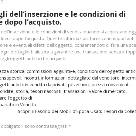
re.
i dell’inserzione e le condizioni di
e dopo l’acquisto.
ell’inserzione e le condizioni di vendita quando si acquistano ogg
radevoli dopo l’acquisto. Queste informazioni forniscono importanti
ione e eventuali difetti dell’oggetto, consentendoti di fare una sce
gni dettaglio ti aiuterà a garantire una transazione senza intoppi
egli oggetti antichi che acquisti.
ezza storica
,
commissioni aggiuntive
,
condizioni dell'oggetto anti
consapevoli
,
incontri
,
informazioni dettagliate dal venditore
,
interm
etti antichi in vendita da privati
,
pezzi unici
,
prezzi convenienti
,
fondite
,
storia
,
tesori nascosti
,
transazioni
,
valore di mercato
,
are l'oggetto di
uariato in Vendita
Scopri il Fascino dei Mobili d’Epoca Usati: Tesori da Colle
 obbligatori sono contrassegnati
*