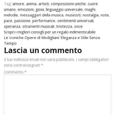
Tag:
amore
,
anima
,
artisti
,
composizioni uniche
,
cuore
umano
,
emozioni
,
gioia
,
linguaggio universale
,
maghi
,
melodie
,
messaggeri della musica
,
musicisti
,
nostalgia
,
note
,
pace
,
passione
,
performance
,
sentimenti universali
,
speranza
,
strumenti musicali
,
tristezza
,
voce
Navigazione
Scopri i migliori consigli per un regalo indimenticabile
Le Iconiche Opere di Modigliani: Eleganza e Stile Senza
articoli
Tempo
Lascia un commento
Il tuo indirizzo email non sarà pubblicato.
I campi obbligatori
sono contrassegnati
*
Commento
*