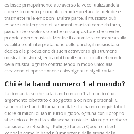
esibisce principalmente attraverso la voce, utilizzandola
come strumento principale per interpretare le melodie e
trasmettere le emozioni. D’altra parte, il musicista può
essere un interprete di strumenti musicali come chitarra,
pianoforte o violino, o anche un compositore che crea le
proprie opere musicali. Mentre il cantante si concentra sulla
vocalità e sull’interpretazione delle parole, il musicista si
dedica alla produzione di suoni attraverso gli strumenti
musicali. In sintesi, entrambi i ruoli sono cruciali nel mondo
della musica, ognuno contribuendo in modo unico alla
creazione di opere sonore coinvolgenti e significative.
Chi è la band numero 1 al mondo?
La domanda su chi sia la band numero 1 al mondo è un
argomento dibattuto e soggetto a opinioni personali. Ci
sono molte band di fama mondiale che hanno conquistato il
cuore di milioni di fan in tutto il globo, ognuna con il proprio
stile unico e impatto sulla scena musicale. Alcuni potrebbero
considerare i Beatles, i Rolling Stones, i Queen o i Led
Zeppelin come le band più importanti della storia della