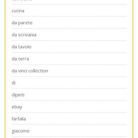
cucina
da parete
da scrivania
da tavolo
da terra
da vinci collection
di
dipinti
ebay
farfalla
giacomo