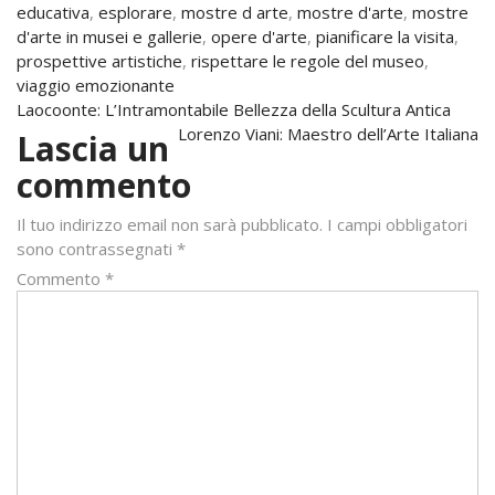
educativa
,
esplorare
,
mostre d arte
,
mostre d'arte
,
mostre
d'arte in musei e gallerie
,
opere d'arte
,
pianificare la visita
,
prospettive artistiche
,
rispettare le regole del museo
,
viaggio emozionante
Navigazione
Laocoonte: L’Intramontabile Bellezza della Scultura Antica
Lorenzo Viani: Maestro dell’Arte Italiana
Lascia un
articoli
commento
Il tuo indirizzo email non sarà pubblicato.
I campi obbligatori
sono contrassegnati
*
Commento
*