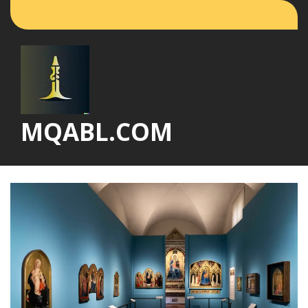
Vai
al
contenuto
MQABL.COM