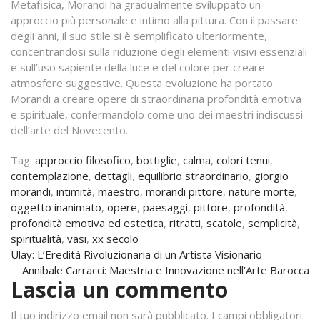
Metafisica, Morandi ha gradualmente sviluppato un
approccio più personale e intimo alla pittura. Con il passare
degli anni, il suo stile si è semplificato ulteriormente,
concentrandosi sulla riduzione degli elementi visivi essenziali
e sull’uso sapiente della luce e del colore per creare
atmosfere suggestive. Questa evoluzione ha portato
Morandi a creare opere di straordinaria profondità emotiva
e spirituale, confermandolo come uno dei maestri indiscussi
dell’arte del Novecento.
Tag:
approccio filosofico
,
bottiglie
,
calma
,
colori tenui
,
contemplazione
,
dettagli
,
equilibrio straordinario
,
giorgio
morandi
,
intimità
,
maestro
,
morandi pittore
,
nature morte
,
oggetto inanimato
,
opere
,
paesaggi
,
pittore
,
profondità
,
profondità emotiva ed estetica
,
ritratti
,
scatole
,
semplicità
,
spiritualità
,
vasi
,
xx secolo
Navigazione
Ulay: L’Eredità Rivoluzionaria di un Artista Visionario
Annibale Carracci: Maestria e Innovazione nell’Arte Barocca
articoli
Lascia un commento
Il tuo indirizzo email non sarà pubblicato.
I campi obbligatori