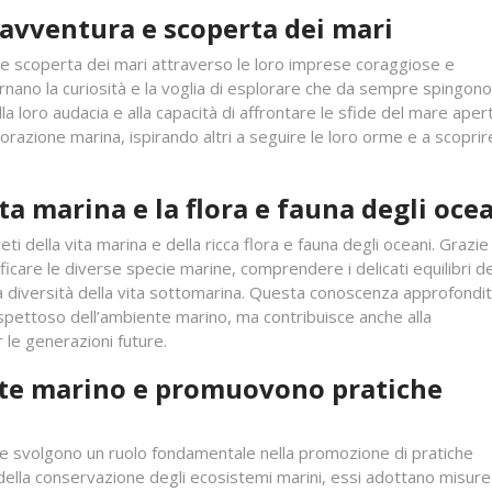
i avventura e scoperta dei mari
ra e scoperta dei mari attraverso le loro imprese coraggiose e
rnano la curiosità e la voglia di esplorare che da sempre spingono
lla loro audacia e alla capacità di affrontare le sfide del mare apert
orazione marina, ispirando altri a seguire le loro orme e a scoprir
ta marina e la flora e fauna degli oce
ti della vita marina e della ricca flora e fauna degli oceani. Grazie 
ficare le diverse specie marine, comprendere i delicati equilibri de
la diversità della vita sottomarina. Questa conoscenza approfondi
ispettoso dell’ambiente marino, ma contribuisce anche alla
 le generazioni future.
nte marino e promuovono pratiche
o e svolgono un ruolo fondamentale nella promozione di pratiche
 della conservazione degli ecosistemi marini, essi adottano misure