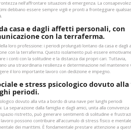
ontezza nell’affrontare situazioni di emergenza. La consapevole
ttimi debbano essere sempre vigili e pronti a fronteggiare qualsias
à.
a casa e dagli affetti personali, con
municazione con la terraferma.
 della loro professione: i periodi prolungati lontano da casa e dagli a
azione con la terraferma. Questo isolamento può essere emotivam
i conti con la solitudine e la distanza dai propri cari. Tuttavia,
rano una straordinaria resilienza e determinazione nel mantenere v
lgere il loro importante lavoro con dedizione e impegno.
iale e stress psicologico dovuto alla 
ghi periodi.
logico dovuto alla vita a bordo di una nave per lunghi periodi
i. La separazione dalla famiglia e dagli amici, unita alla convivenza
spazio ristretto, può generare sentimenti di solitudine e frustrazi
avoro possono contribuire all’accumulo di stress fisico e mentale
 mentale dei marittimi. È fondamentale prestare attenzione a ques