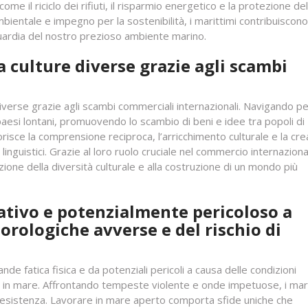
come il riciclo dei rifiuti, il risparmio energetico e la protezione del
ambientale e impegno per la sostenibilità, i marittimi contribuiscono
aguardia del nostro prezioso ambiente marino.
 culture diverse grazie agli scambi
iverse grazie agli scambi commerciali internazionali. Navigando pe
a paesi lontani, promuovendo lo scambio di beni e idee tra popoli di
risce la comprensione reciproca, l’arricchimento culturale e la cr
linguistici. Grazie al loro ruolo cruciale nel commercio internazional
ione della diversità culturale e alla costruzione di un mondo più
tivo e potenzialmente pericoloso a
orologiche avverse e del rischio di
nde fatica fisica e da potenziali pericoli a causa delle condizioni
i in mare. Affrontando tempeste violente e onde impetuose, i mari
sistenza. Lavorare in mare aperto comporta sfide uniche che