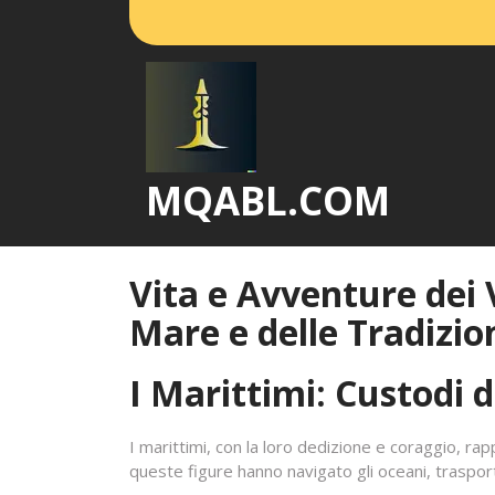
Vai
al
contenuto
MQABL.COM
Vita e Avventure dei 
Mare e delle Tradizio
I Marittimi: Custodi d
I marittimi, con la loro dedizione e coraggio, r
queste figure hanno navigato gli oceani, traspo