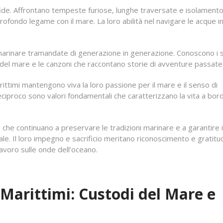
 sfide. Affrontano tempeste furiose, lunghe traversate e isolamento
ofondo legame con il mare. La loro abilità nel navigare le acque i
ni marinare tramandate di generazione in generazione. Conoscono i 
i del mare e le canzoni che raccontano storie di avventure passate
ittimi mantengono viva la loro passione per il mare e il senso di
 reciproco sono valori fondamentali che caratterizzano la vita a bor
i che continuano a preservare le tradizioni marinare e a garantire i
e. Il loro impegno e sacrificio meritano riconoscimento e gratitu
 lavoro sulle onde dell’oceano.
i Marittimi: Custodi del Mare e
i