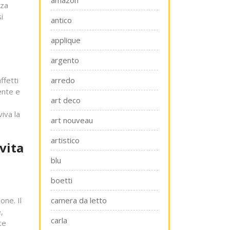
amazon
zza
i
antico
applique
argento
ffetti
arredo
ente e
art deco
iva la
art nouveau
artistico
vita
blu
boetti
one. Il
camera da letto
,
carla
te