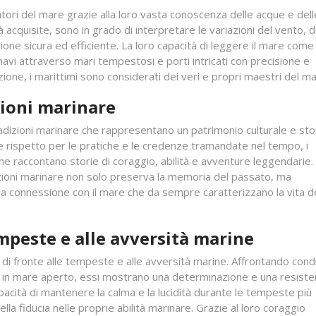
atori del mare grazie alla loro vasta conoscenza delle acque e dell
à acquisite, sono in grado di interpretare le variazioni del vento, d
one sicura ed efficiente. La loro capacità di leggere il mare come
avi attraverso mari tempestosi e porti intricati con precisione e
zione, i marittimi sono considerati dei veri e propri maestri del ma
zioni marinare
radizioni marinare che rappresentano un patrimonio culturale e stor
 e rispetto per le pratiche e le credenze tramandate nel tempo, i
e raccontano storie di coraggio, abilità e avventure leggendarie.
zioni marinare non solo preserva la memoria del passato, ma
 la connessione con il mare che da sempre caratterizzano la vita d
empeste e alle avversità marine
 di fronte alle tempeste e alle avversità marine. Affrontando condi
 in mare aperto, essi mostrano una determinazione e una resist
pacità di mantenere la calma e la lucidità durante le tempeste più
lla fiducia nelle proprie abilità marinare. Grazie al loro coraggio