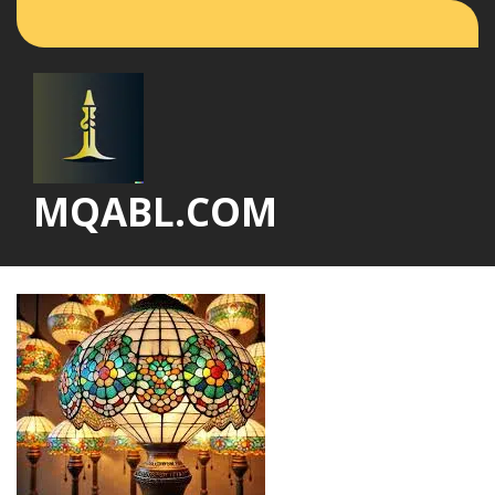
Vai
al
contenuto
MQABL.COM