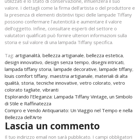
utilizzati e lo stato di conservazione, influenzerà il suo
valore. I dettagli come la firma dell’artista o del produttore e
la presenza di elementi distintivi tipici delle lampade Tiffany
possono confermare l’autenticità e aumentare il valore
dell’oggetto. Infine, consultare esperti del settore o
valutatori qualificati può fornire ulteriori informazioni sulla
storia e sul valore di una lampada Tiffany specifica.
Tag:
artigianalità
,
bellezza artigianale
,
bellezza estetica
,
design innovativo
,
design senza tempo
,
disegni intricati
,
lampada tiffany storia
,
lampade decorative
,
lampade tiffany
,
louis comfort tiffany
,
maestria artigianale
,
materiali di alta
qualità
,
storia
,
tecniche innovative
,
vetro colorato
,
vetro
colorato tagliate
,
vibranti
Navigazione
Esplorando l’Eleganza: Lampada Tiffany Vintage, un Simbolo
di Stile e Raffinatezza
articoli
Compro e Vendo Antiquariato: Un Viaggio nel Tempo e nella
Bellezza dell’Arte
Lascia un commento
Il tuo indirizzo email non sarà pubblicato.
I campi obbligatori