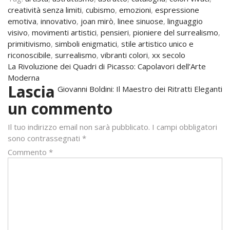
creatività senza limiti
,
cubismo
,
emozioni
,
espressione
emotiva
,
innovativo
,
joan mirò
,
linee sinuose
,
linguaggio
visivo
,
movimenti artistici
,
pensieri
,
pioniere del surrealismo
,
primitivismo
,
simboli enigmatici
,
stile artistico unico e
riconoscibile
,
surrealismo
,
vibranti colori
,
xx secolo
Navigazione
La Rivoluzione dei Quadri di Picasso: Capolavori dell’Arte
Moderna
articoli
Lascia
Giovanni Boldini: Il Maestro dei Ritratti Eleganti
un commento
Il tuo indirizzo email non sarà pubblicato.
I campi obbligatori
sono contrassegnati
*
Commento
*