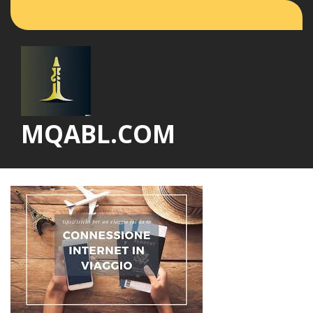
Vai
al
contenuto
MQABL.COM