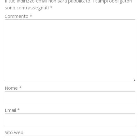
Il tuo indirizzo email non sarà pubblicato.
I campi obbligatori
sono contrassegnati
*
Commento
*
Nome
*
Email
*
Sito web