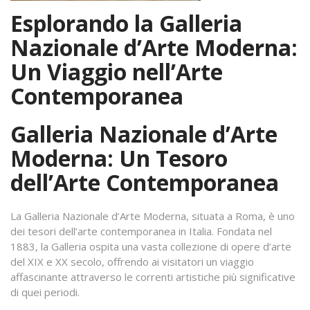
Esplorando la Galleria
Nazionale d’Arte Moderna:
Un Viaggio nell’Arte
Contemporanea
Galleria Nazionale d’Arte
Moderna: Un Tesoro
dell’Arte Contemporanea
La Galleria Nazionale d’Arte Moderna, situata a Roma, è uno
dei tesori dell’arte contemporanea in Italia. Fondata nel
1883, la Galleria ospita una vasta collezione di opere d’arte
del XIX e XX secolo, offrendo ai visitatori un viaggio
affascinante attraverso le correnti artistiche più significative
di quei periodi.