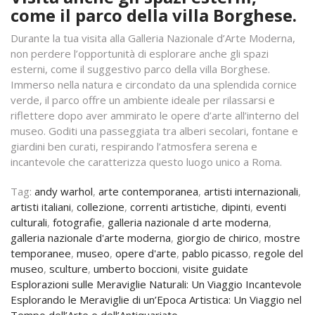
come il parco della villa Borghese.
Durante la tua visita alla Galleria Nazionale d’Arte Moderna,
non perdere l’opportunità di esplorare anche gli spazi
esterni, come il suggestivo parco della villa Borghese.
Immerso nella natura e circondato da una splendida cornice
verde, il parco offre un ambiente ideale per rilassarsi e
riflettere dopo aver ammirato le opere d’arte all’interno del
museo. Goditi una passeggiata tra alberi secolari, fontane e
giardini ben curati, respirando l’atmosfera serena e
incantevole che caratterizza questo luogo unico a Roma.
Tag:
andy warhol
,
arte contemporanea
,
artisti internazionali
,
artisti italiani
,
collezione
,
correnti artistiche
,
dipinti
,
eventi
culturali
,
fotografie
,
galleria nazionale d arte moderna
,
galleria nazionale d'arte moderna
,
giorgio de chirico
,
mostre
temporanee
,
museo
,
opere d'arte
,
pablo picasso
,
regole del
museo
,
sculture
,
umberto boccioni
,
visite guidate
Navigazione
Esplorazioni sulle Meraviglie Naturali: Un Viaggio Incantevole
Esplorando le Meraviglie di un’Epoca Artistica: Un Viaggio nel
articoli