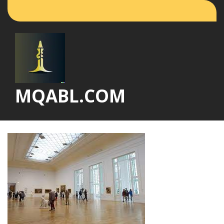
Vai
al
contenuto
MQABL.COM