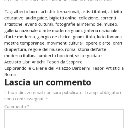
Tag:
alberto burri
,
artisti internazionali
,
artisti italiani
,
attività
educative
,
audioguide
,
biglietti online
,
collezione
,
correnti
artistiche
,
eventi culturali
,
fotografie all'interno del museo
,
galleria nazionale d arte moderna gnam
,
galleria nazionale
d'arte moderna
,
giorgio de chirico
,
gnam
,
italia
,
lucio fontana
,
mostre temporanee
,
movimenti culturali
,
opere d'arte
,
orari
di apertura
,
regole del museo
,
roma
,
storia dell'arte
moderna italiana
,
umberto boccioni
,
visite guidate
Navigazione
Acquisto Libri Antichi: Tesori da Scoprire
Esplorando le Gallerie del Palazzo Barberini: Tesori Artistici a
articoli
Roma
Lascia un commento
Il tuo indirizzo email non sarà pubblicato.
I campi obbligatori
sono contrassegnati
*
Commento
*