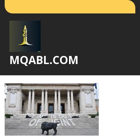
Vai
al
contenuto
MQABL.COM