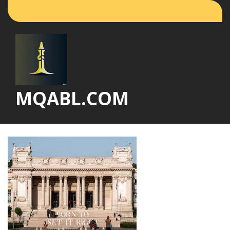
Vai
al
contenuto
MQABL.COM