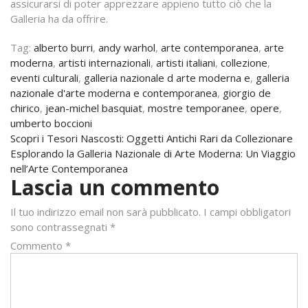
assicurarsi di poter apprezzare appieno tutto ciò che la
Galleria ha da offrire.
Tag:
alberto burri
,
andy warhol
,
arte contemporanea
,
arte
moderna
,
artisti internazionali
,
artisti italiani
,
collezione
,
eventi culturali
,
galleria nazionale d arte moderna e
,
galleria
nazionale d'arte moderna e contemporanea
,
giorgio de
chirico
,
jean-michel basquiat
,
mostre temporanee
,
opere
,
umberto boccioni
Navigazione
Scopri i Tesori Nascosti: Oggetti Antichi Rari da Collezionare
Esplorando la Galleria Nazionale di Arte Moderna: Un Viaggio
articoli
nell’Arte Contemporanea
Lascia un commento
Il tuo indirizzo email non sarà pubblicato.
I campi obbligatori
sono contrassegnati
*
Commento
*