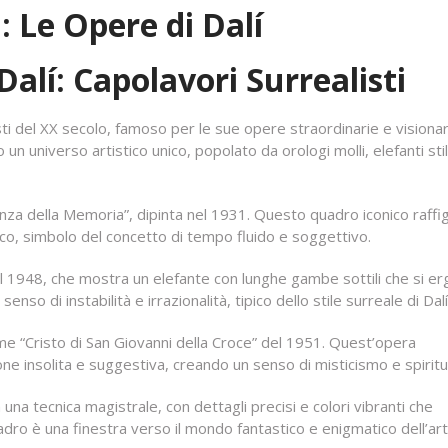
: Le Opere di Dalí
alí: Capolavori Surrealisti
isti del XX secolo, famoso per le sue opere straordinarie e visiona
 un universo artistico unico, popolato da orologi molli, elefanti stil
enza della Memoria”, dipinta nel 1931. Questo quadro iconico raffi
co, simbolo del concetto di tempo fluido e soggettivo.
l 1948, che mostra un elefante con lunghe gambe sottili che si e
o di instabilità e irrazionalità, tipico dello stile surreale di Dalí
come “Cristo di San Giovanni della Croce” del 1951. Quest’opera
ne insolita e suggestiva, creando un senso di misticismo e spiritua
una tecnica magistrale, con dettagli precisi e colori vibranti che
adro è una finestra verso il mondo fantastico e enigmatico dell’art