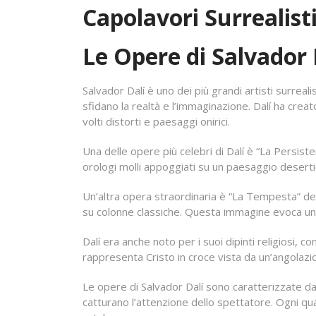
Capolavori Surrealisti
Le Opere di Salvador D
Salvador Dalí è uno dei più grandi artisti surreal
sfidano la realtà e l’immaginazione. Dalí ha creato
volti distorti e paesaggi onirici.
Una delle opere più celebri di Dalí è “La Persist
orologi molli appoggiati su un paesaggio deserti
Un’altra opera straordinaria è “La Tempesta” de
su colonne classiche. Questa immagine evoca un sens
Dalí era anche noto per i suoi dipinti religiosi, 
rappresenta Cristo in croce vista da un’angolazio
Le opere di Salvador Dalí sono caratterizzate da 
catturano l’attenzione dello spettatore. Ogni qu