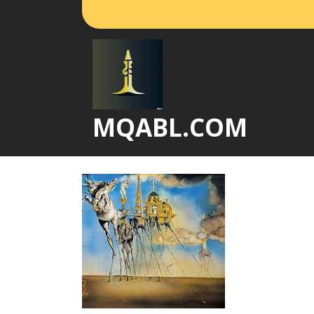
Vai
al
contenuto
MQABL.COM