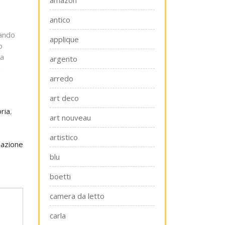
amazon
antico
tando
applique
o
la
argento
i
arredo
art deco
ria
,
art nouveau
artistico
nazione
blu
boetti
camera da letto
carla