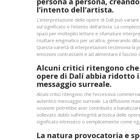
persona a persona, creando 
l’intento dell’artista.
L’interpretazione delle opere di Dalí può varia
sul significato e l’intento dell’artista. La comple
spazi per molteplici letture e sfumature interp
risultare enigmatico per un’altra, generando dibat
Questa varietà di interpretazioni testimonia la pro
emozioni contrastanti e ad alimentare il fascino 
Alcuni critici ritengono ch
opere di Dalí abbia ridotto i
messaggio surreale.
Alcuni critici ritengono che l’eccessiva commercial
autentico messaggio surreale. La diffusione mass
souvenir potrebbe aver contribuito a banalizzare
sollevato dubbi sull’integrità artistica delle ope
significato intrinseco o semplicemente come og
La natura provocatoria e sp