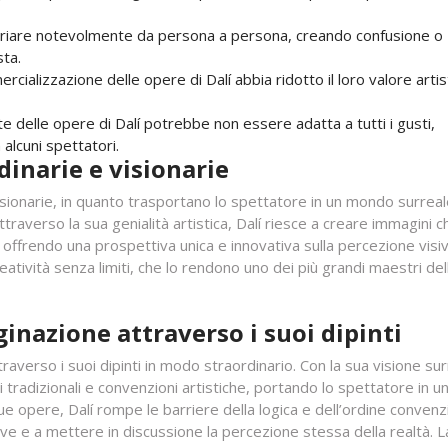
variare notevolmente da persona a persona, creando confusione o
sta.
ercializzazione delle opere di Dalí abbia ridotto il loro valore artis
 delle opere di Dalí potrebbe non essere adatta a tutti i gusti,
alcuni spettatori.
dinarie e visionarie
isionarie, in quanto trasportano lo spettatore in un mondo surreal
ttraverso la sua genialità artistica, Dalí riesce a creare immagini c
offrendo una prospettiva unica e innovativa sulla percezione visiv
atività senza limiti, che lo rendono uno dei più grandi maestri del
aginazione attraverso i suoi dipinti
traverso i suoi dipinti in modo straordinario. Con la sua visione su
i tradizionali e convenzioni artistiche, portando lo spettatore in u
e opere, Dalí rompe le barriere della logica e dell’ordine convenz
ive e a mettere in discussione la percezione stessa della realtà. L