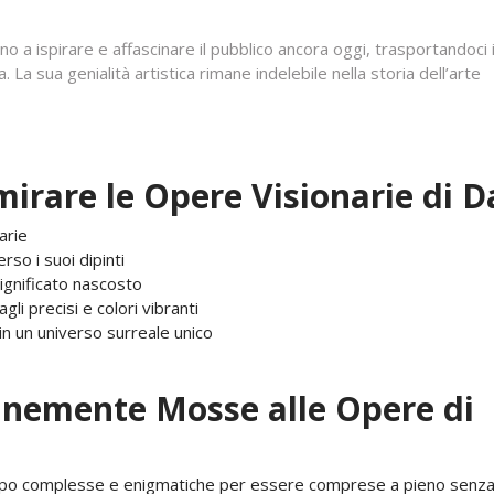
no a ispirare e affascinare il pubblico ancora oggi, trasportandoci 
 La sua genialità artistica rimane indelebile nella storia dell’arte
rare le Opere Visionarie di Da
arie
rso i suoi dipinti
significato nascosto
gli precisi e colori vibranti
in un universo surreale unico
unemente Mosse alle Opere di
roppo complesse e enigmatiche per essere comprese a pieno senz