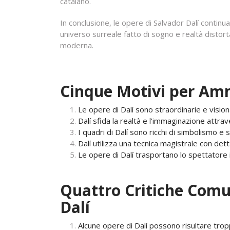
catalano.
In conclusione, le opere di Salvador Dalí continua
universo surreale fatto di sogno e realtà distorta.
moderna.
Cinque Motivi per Ammi
Le opere di Dalí sono straordinarie e vision
Dalí sfida la realtà e l’immaginazione attrave
I quadri di Dalí sono ricchi di simbolismo e 
Dalí utilizza una tecnica magistrale con detta
Le opere di Dalí trasportano lo spettatore 
Quattro Critiche Com
Dalí
Alcune opere di Dalí possono risultare t