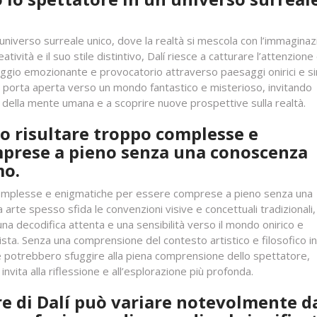
universo surreale unico, dove la realtà si mescola con l’immaginaz
ività e il suo stile distintivo, Dalí riesce a catturare l’attenzione
iaggio emozionante e provocatorio attraverso paesaggi onirici e s
na porta aperta verso un mondo fantastico e misterioso, invitando
 della mente umana e a scoprire nuove prospettive sulla realtà.
o risultare troppo complesse e
mprese a pieno senza una conoscenza
mo.
 complesse e enigmatiche per essere comprese a pieno senza una
arte spesso sfida le convenzioni visive e concettuali tradizionali,
na decodifica attenta e una sensibilità verso il mondo onirico e
ista. Senza una comprensione del contesto artistico e filosofico in
te potrebbero sfuggire alla piena comprensione dello spettatore,
vita alla riflessione e all’esplorazione più profonda.
re di Dalí può variare notevolmente d