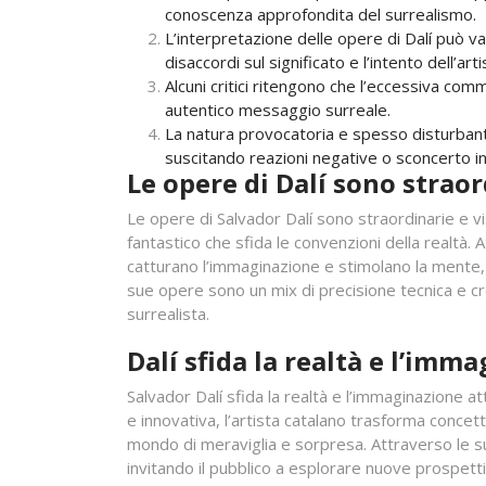
conoscenza approfondita del surrealismo.
L’interpretazione delle opere di Dalí può 
disaccordi sul significato e l’intento dell’arti
Alcuni critici ritengono che l’eccessiva comm
autentico messaggio surreale.
La natura provocatoria e spesso disturbante
suscitando reazioni negative o sconcerto in 
Le opere di Dalí sono straor
Le opere di Salvador Dalí sono straordinarie e v
fantastico che sfida le convenzioni della realtà. A
catturano l’immaginazione e stimolano la mente, 
sue opere sono un mix di precisione tecnica e cre
surrealista.
Dalí sfida la realtà e l’imm
Salvador Dalí sfida la realtà e l’immaginazione at
e innovativa, l’artista catalano trasforma concett
mondo di meraviglia e sorpresa. Attraverso le su
invitando il pubblico a esplorare nuove prospett