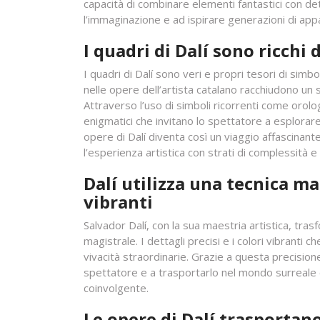
capacità di combinare elementi fantastici con dett
l’immaginazione e ad ispirare generazioni di appa
I quadri di Dalí sono ricchi
I quadri di Dalí sono veri e propri tesori di simb
nelle opere dell’artista catalano racchiudono un 
Attraverso l’uso di simboli ricorrenti come orolo
enigmatici che invitano lo spettatore a esplorar
opere di Dalí diventa così un viaggio affascinante 
l’esperienza artistica con strati di complessità 
Dalí utilizza una tecnica ma
vibranti
Salvador Dalí, con la sua maestria artistica, tras
magistrale. I dettagli precisi e i colori vibranti
vivacità straordinarie. Grazie a questa precisione
spettatore e a trasportarlo nel mondo surreale 
coinvolgente.
Le opere di Dalí trasportan