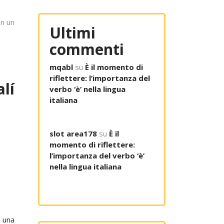
in un
Ultimi
commenti
mqabl
su
È il momento di
riflettere: l’importanza del
lí
verbo ‘è’ nella lingua
italiana
slot area178
su
È il
momento di riflettere:
l’importanza del verbo ‘è’
nella lingua italiana
a una