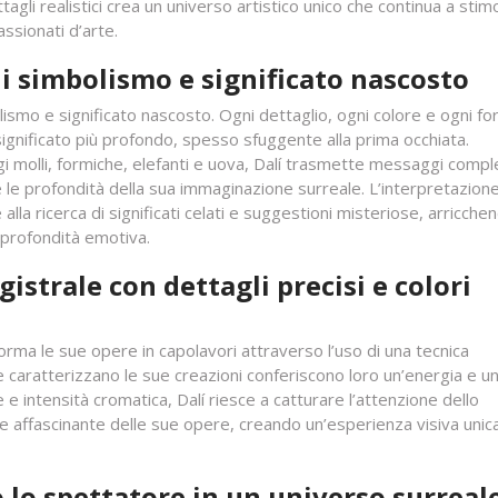
agli realistici crea un universo artistico unico che continua a stim
ssionati d’arte.
 di simbolismo e significato nascosto
olismo e significato nascosto. Ogni dettaglio, ogni colore e ogni f
significato più profondo, spesso sfuggente alla prima occhiata.
gi molli, formiche, elefanti e uova, Dalí trasmette messaggi compl
e le profondità della sua immaginazione surreale. L’interpretazione
alla ricerca di significati celati e suggestioni misteriose, arricche
e profondità emotiva.
gistrale con dettagli precisi e colori
forma le sue opere in capolavori attraverso l’uso di una tecnica
 che caratterizzano le sue creazioni conferiscono loro un’energia e u
 e intensità cromatica, Dalí riesce a catturare l’attenzione dello
e affascinante delle sue opere, creando un’esperienza visiva unic
o lo spettatore in un universo surreal