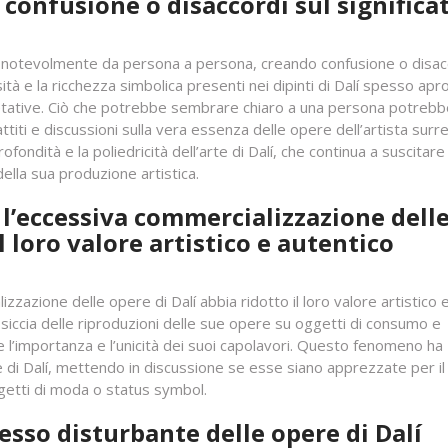
confusione o disaccordi sul significa
re notevolmente da persona a persona, creando confusione o disac
ssità e la ricchezza simbolica presenti nei dipinti di Dalí spesso apr
retative. Ciò che potrebbe sembrare chiaro a una persona potrebb
titi e discussioni sulla vera essenza delle opere dell’artista surre
fondità e la poliedricità dell’arte di Dalí, che continua a suscitare
della sua produzione artistica.
e l’eccessiva commercializzazione dell
l loro valore artistico e autentico
izzazione delle opere di Dalí abbia ridotto il loro valore artistico 
iccia delle riproduzioni delle sue opere su oggetti di consumo e
 l’importanza e l’unicità dei suoi capolavori. Questo fenomeno ha
re di Dalí, mettendo in discussione se esse siano apprezzate per il
getti di moda o status symbol.
esso disturbante delle opere di Dalí