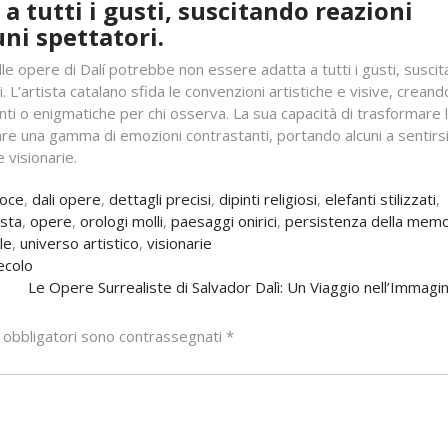
 tutti i gusti, suscitando reazioni
ni spettatori.
e opere di Dalí potrebbe non essere adatta a tutti i gusti, susci
. L’artista catalano sfida le convenzioni artistiche e visive, creand
nti o enigmatiche per chi osserva. La sua capacità di trasformare 
are una gamma di emozioni contrastanti, portando alcuni a sentirs
 visionarie.
roce
,
dali opere
,
dettagli precisi
,
dipinti religiosi
,
elefanti stilizzati
,
sta
,
opere
,
orologi molli
,
paesaggi onirici
,
persistenza della memo
le
,
universo artistico
,
visionarie
ecolo
Le Opere Surrealiste di Salvador Dalì: Un Viaggio nell’Immagi
 obbligatori sono contrassegnati
*