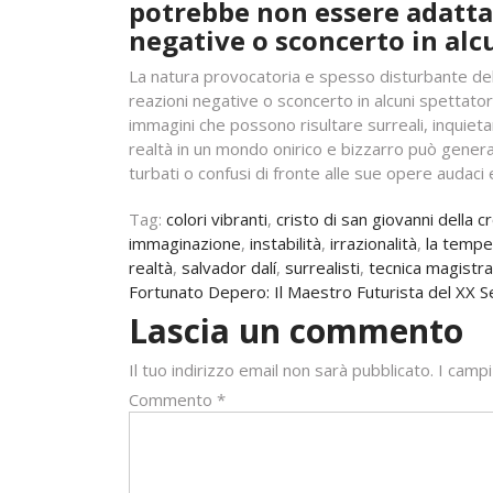
potrebbe non essere adatta a
negative o sconcerto in alcu
La natura provocatoria e spesso disturbante dell
reazioni negative o sconcerto in alcuni spettatori
immagini che possono risultare surreali, inquieta
realtà in un mondo onirico e bizzarro può gener
turbati o confusi di fronte alle sue opere audaci e
Tag:
colori vibranti
,
cristo di san giovanni della c
immaginazione
,
instabilità
,
irrazionalità
,
la tempe
realtà
,
salvador dalí
,
surrealisti
,
tecnica magistra
Navigazione
Fortunato Depero: Il Maestro Futurista del XX S
Lascia un commento
articoli
Il tuo indirizzo email non sarà pubblicato.
I campi
Commento
*