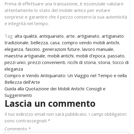
Prima di effettuare una transazione, è essenziale valutare
attentamente lo stato del mobile antico per evitare
sorprese e garantire che il pezzo conservi la sua autenticità
e integrità nel tempo.
Tag:
alta qualità
,
antiquariato
,
arte
,
artigianato
,
artigianato
tradizionale
,
bellezza
,
casa
,
compro vendo mobili antichi
,
eleganza
,
fascino
,
generazioni future
,
lavoro manuale
,
maestria artigianale
,
mobili antichi
,
mobili d'epoca
,
passato
,
pezzi unici
,
prezzi convenienti
,
ricchi di storia
,
storia
,
tocco di
eleganza
Navigazione
Compro e Vendo Antiquariato: Un Viaggio nel Tempo e nella
Bellezza dell’Arte
articoli
Guida alla Quotazione dei Mobili Antichi: Consigli e
Suggerimenti
Lascia un commento
Il tuo indirizzo email non sarà pubblicato.
I campi obbligatori
sono contrassegnati
*
Commento
*