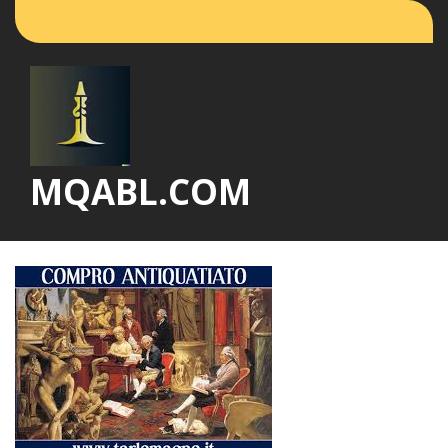
Vai
al
contenuto
MQABL.COM