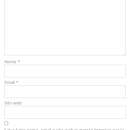
Nome
*
Email
*
Sito web
Salva il mio nome, email e sito web in questo browser per la