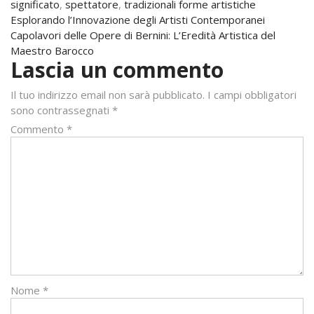
significato
,
spettatore
,
tradizionali forme artistiche
Navigazione
Esplorando l’Innovazione degli Artisti Contemporanei
Capolavori delle Opere di Bernini: L’Eredità Artistica del
articoli
Maestro Barocco
Lascia un commento
Il tuo indirizzo email non sarà pubblicato.
I campi obbligatori
sono contrassegnati
*
Commento
*
Nome
*