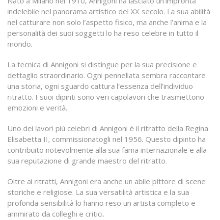
Nato a Milano nel 1910, Annigoni ha lasciato un’impronta
indelebile nel panorama artistico del XX secolo. La sua abilità
nel catturare non solo l’aspetto fisico, ma anche l’anima e la
personalità dei suoi soggetti lo ha reso celebre in tutto il
mondo.
La tecnica di Annigoni si distingue per la sua precisione e
dettaglio straordinario. Ogni pennellata sembra raccontare
una storia, ogni sguardo cattura l’essenza dell’individuo
ritratto. I suoi dipinti sono veri capolavori che trasmettono
emozioni e verità.
Uno dei lavori più celebri di Annigoni è il ritratto della Regina
Elisabetta II, commissionatogli nel 1956. Questo dipinto ha
contribuito notevolmente alla sua fama internazionale e alla
sua reputazione di grande maestro del ritratto.
Oltre ai ritratti, Annigoni era anche un abile pittore di scene
storiche e religiose. La sua versatilità artistica e la sua
profonda sensibilità lo hanno reso un artista completo e
ammirato da colleghi e critici.