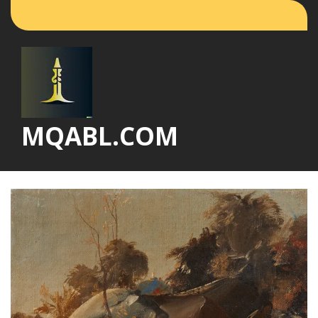
Vai
al
contenuto
MQABL.COM