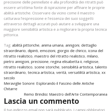
precisione delle pennellate e alla profondità dei ritratti può
essere un’ottima fonte di ispirazione per affinare le proprie
abilità artistiche. Osservare da vicino come il maestro
catturava l’espressione e l’essenza dei suoi soggetti
attraverso dettagli accurati può aiutare a sviluppare una
maggiore sensibilità artistica e a migliorare la propria tecnica
pittorica.
Tag:
abilità pittoriche
,
anima umana
,
annigoni
,
dettaglio
straordinario
,
dipinti
,
emozioni
,
giorgio de chirico
,
icona del
ritratto realistico
,
maestro del ritratto realistico
,
milano
,
pietro annigoni
,
precisione
,
regina elisabetta ii
,
religiose
,
ritratto realistico
,
scene storiche
,
sensibilità artistica
,
talento
straordinario
,
tecnica artistica
,
verità
,
versatilità artistica
,
xx
secolo
Navigazione
Meraviglie Sonore: Esplorando il Fascino delle Antiche
Chitarre
articoli
Remo Brindisi: Maestro dell’Arte Contemporanea
Lascia un commento
Il tuo indirizzo email non sarà pubblicato.
I campi obbligatori