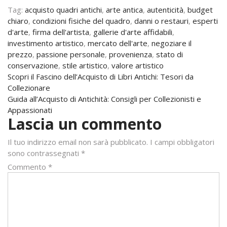
Tag:
acquisto quadri antichi
,
arte antica
,
autenticità
,
budget
chiaro
,
condizioni fisiche del quadro
,
danni o restauri
,
esperti
d'arte
,
firma dell'artista
,
gallerie d'arte affidabili
,
investimento artistico
,
mercato dell'arte
,
negoziare il
prezzo
,
passione personale
,
provenienza
,
stato di
conservazione
,
stile artistico
,
valore artistico
Navigazione
Scopri il Fascino dell’Acquisto di Libri Antichi: Tesori da
Collezionare
articoli
Guida all’Acquisto di Antichità: Consigli per Collezionisti e
Appassionati
Lascia un commento
Il tuo indirizzo email non sarà pubblicato.
I campi obbligatori
sono contrassegnati
*
Commento
*