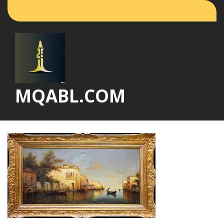
Vai
al
contenuto
MQABL.COM