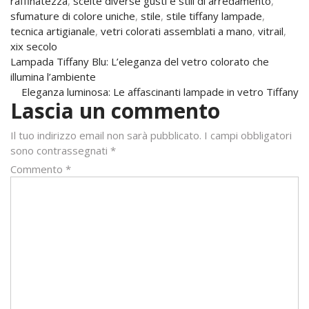
raffinatezza
,
scelte diverse gusti e stili di arredamento
,
sfumature di colore uniche
,
stile
,
stile tiffany lampade
,
tecnica artigianale
,
vetri colorati assemblati a mano
,
vitrail
,
xix secolo
Navigazione
Lampada Tiffany Blu: L’eleganza del vetro colorato che
illumina l’ambiente
articoli
Eleganza luminosa: Le affascinanti lampade in vetro Tiffany
Lascia un commento
Il tuo indirizzo email non sarà pubblicato.
I campi obbligatori
sono contrassegnati
*
Commento
*