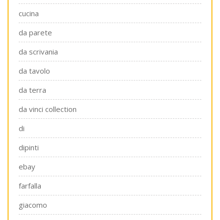
cucina
da parete
da scrivania
da tavolo
da terra
da vinci collection
di
dipinti
ebay
farfalla
giacomo