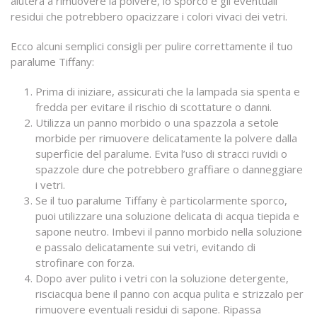
aiuterà a rimuovere la polvere, lo sporco e gli eventuali
residui che potrebbero opacizzare i colori vivaci dei vetri.
Ecco alcuni semplici consigli per pulire correttamente il tuo
paralume Tiffany:
Prima di iniziare, assicurati che la lampada sia spenta e
fredda per evitare il rischio di scottature o danni.
Utilizza un panno morbido o una spazzola a setole
morbide per rimuovere delicatamente la polvere dalla
superficie del paralume. Evita l’uso di stracci ruvidi o
spazzole dure che potrebbero graffiare o danneggiare
i vetri.
Se il tuo paralume Tiffany è particolarmente sporco,
puoi utilizzare una soluzione delicata di acqua tiepida e
sapone neutro. Imbevi il panno morbido nella soluzione
e passalo delicatamente sui vetri, evitando di
strofinare con forza.
Dopo aver pulito i vetri con la soluzione detergente,
risciacqua bene il panno con acqua pulita e strizzalo per
rimuovere eventuali residui di sapone. Ripassa