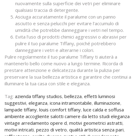
nuovamente sulla superficie dei vetri per eliminare
qualsiasi traccia di detergente.
Asciuga accuratamente il paralume con un panno
asciutto e senza pelucchi per evitare l’accumulo di
umidità che potrebbe danneggiare i vetri nel tempo.
Evita l’uso di prodotti chimici aggressivi o abrasivi per
pulire il tuo paralume Tiffany, poiché potrebbero
danneggiare i vetri e alterarne i colori.
Pulire regolarmente il tuo paralume Tiffany ti aiuterà a
mantenerlo bello come nuovo a lungo termine. Ricorda di
prestare attenzione e delicatezza durante la pulizia per
preservare la sua bellezza artistica e garantire che continui a
illuminare la tua casa con stile e eleganza.
Tag:
azienda tiffany studios
,
bellezza
,
effetti luminosi
suggestivi
,
eleganza
,
icona intramontabile
,
illuminazione
,
lampade tiffany
,
louis comfort tiffany
,
luce calda e soffusa
ambiente accogliente salotti camere da letto studi eleganza
vintage arredamento opere d
,
motivi geometrici astratti
,
motivi intricati
,
pezzo di vetro
,
qualità artistica senza pari
,