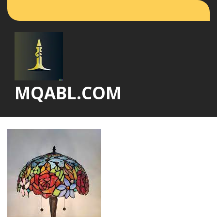
Vai
al
contenuto
MQABL.COM