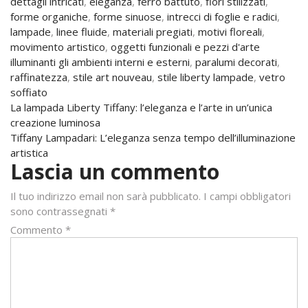
dettagli intricati
,
eleganza
,
ferro battuto
,
fiori stilizzati
,
forme organiche
,
forme sinuose
,
intrecci di foglie e radici
,
lampade
,
linee fluide
,
materiali pregiati
,
motivi floreali
,
movimento artistico
,
oggetti funzionali e pezzi d'arte
illuminanti gli ambienti interni e esterni
,
paralumi decorati
,
raffinatezza
,
stile art nouveau
,
stile liberty lampade
,
vetro
soffiato
Navigazione
La lampada Liberty Tiffany: l’eleganza e l’arte in un’unica
creazione luminosa
articoli
Tiffany Lampadari: L’eleganza senza tempo dell’illuminazione
artistica
Lascia un commento
Il tuo indirizzo email non sarà pubblicato.
I campi obbligatori
sono contrassegnati
*
Commento
*