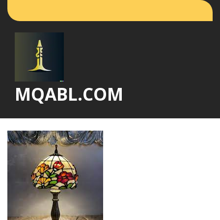
Vai
al
contenuto
MQABL.COM