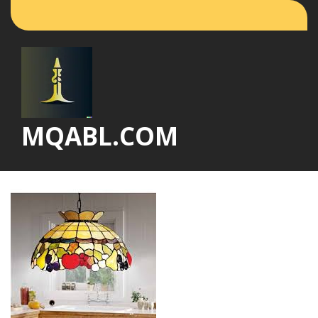
Vai
al
contenuto
MQABL.COM