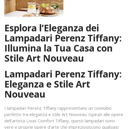
Esplora l’Eleganza dei
Lampadari Perenz Tiffany:
Illumina la Tua Casa con
Stile Art Nouveau
Lampadari Perenz Tiffany:
Eleganza e Stile Art
Nouveau
I lampadari Perenz Tiffany rappresentano un connubio
perfetto tra eleganza e stile Art Nouveau. Ispirati alle opere
dell’artista Louis Comfort Tiffany, questi lampadari sono
vere e proprie opere d’arte che impreziosiscono qualsiasi