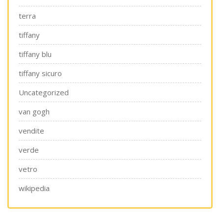
terra
tiffany
tiffany blu
tiffany sicuro
Uncategorized
van gogh
vendite
verde
vetro
wikipedia