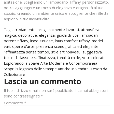
abitazione. Scegliendo un lampadario Tiffany personalizzato,
potrai aggiungere un tocco di eleganza e originalità al tuo
spazio, creando un ambiente unico e accogliente che rifletta
appieno la tua individualità.
Tag:
arredamento
,
artigianalmente lavorati
,
atmosfera
magica
,
decorative
,
eleganza
,
giochi di luce
,
lampadari
perenz tiffany
,
linee sinuose
,
louis comfort tiffany
,
modelli
vari
,
opere d'arte
,
presenza scenografica ed elegante
,
raffinatezza senza tempo
,
stile art nouveau
,
suggestiva
,
tocco di classe e raffinatezza
,
tonalità calde
,
vetri colorati
Navigazione
Esplorando la Soave Arte Moderna e Contemporanea
Scopri l’Eleganza delle Stampe Antiche in Vendita: Tesori da
articoli
Collezionare
Lascia un commento
Il tuo indirizzo email non sarà pubblicato.
I campi obbligatori
sono contrassegnati
*
Commento
*