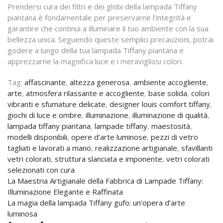
Prendersi cura dei filtri e dei globi della lampada Tiffany
piantana è fondamentale per preservarne l’integrità e
garantire che continui a illuminare il tuo ambiente con la sua
bellezza unica. Seguendo queste semplici precauzioni, potrai
godere a lungo della tua lampada Tiffany piantana e
apprezzarne la magnifica luce e i meravigliosi colori.
Tag:
affascinante
,
altezza generosa
,
ambiente accogliente
,
arte
,
atmosfera rilassante e accogliente
,
base solida
,
colori
vibranti e sfumature delicate
,
designer louis comfort tiffany
,
giochi di luce e ombre
,
illuminazione
,
illuminazione di qualità
,
lampada tiffany piantana
,
lampade tiffany
,
maestosità
,
modelli disponibili
,
opere d'arte luminose
,
pezzi di vetro
tagliati e lavorati a mano
,
realizzazione artigianale
,
sfavillanti
vetri colorati
,
struttura slanciata e imponente
,
vetri colorati
selezionati con cura
Navigazione
La Maestria Artigianale della Fabbrica di Lampade Tiffany:
Illuminazione Elegante e Raffinata
articoli
La magia della lampada Tiffany gufo: un’opera d’arte
luminosa