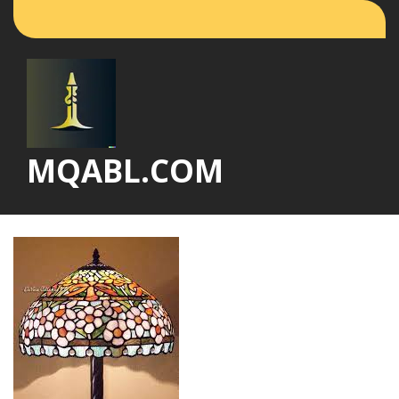
Vai
al
contenuto
MQABL.COM