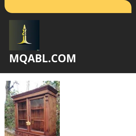
Vai
al
contenuto
MQABL.COM