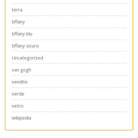
terra
tiffany
tiffany blu
tiffany sicuro
Uncategorized
van gogh
vendite
verde
vetro
wikipedia