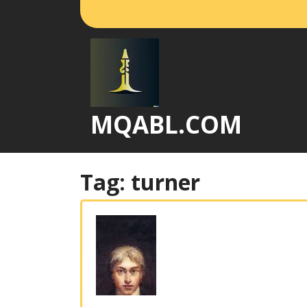
Vai
al
contenuto
MQABL.COM
Tag:
turner