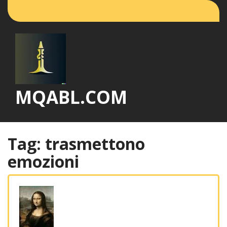
Vai
al
contenuto
MQABL.COM
Tag:
trasmettono
emozioni