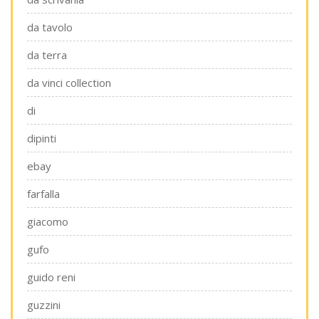
da tavolo
da terra
da vinci collection
di
dipinti
ebay
farfalla
giacomo
gufo
guido reni
guzzini